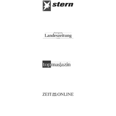
temperaturausgleichend
verhindert Matratzen-Verschleiß
Serie:
PROCAVE Natura
Trockner:
nein
60 °C
Waschmaschine:
keine Bleiche (Color- oder Feinw
Normalwaschgang