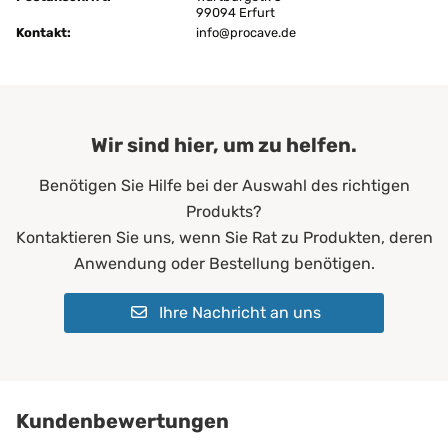
Ausführung:
99094 Erfurt
3-lagig
Kontakt:
info@procave.de
Befestigung:
4 Eckgummis
ja
Bügeln:
ohne Dampf
Wir sind hier, um zu helfen.
Chemische Reinigung:
ja
Benötigen Sie Hilfe bei der Auswahl des richtigen
Farbe:
Weiß
Produkts?
Füll-Material:
100 % Baumwolle
Kontaktieren Sie uns, wenn Sie Rat zu Produkten, deren
Anwendung oder Bestellung benötigen.
Füllgewicht:
500 g/m²
Ihre Nachricht an uns
Allergiker*innen
Geeignet für:
Erwachsene
Kinder
für alle Jahreszeiten geeignet
für Kalttyp
Kundenbewertungen
für schnell frierende Personen g