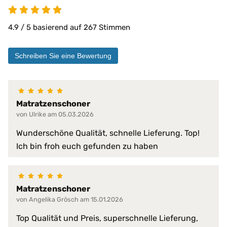
4.9 von 5
für Sommer
für stark schwitzende Personen
Klima-Eigenschaften:
4.9 / 5 basierend auf 267 Stimmen
für Warmtyp
für Winter
nimmt Körperwärme auf
Schreiben Sie eine Bewertung
optimale Temperaturregulierung
wärmeausgleichend
Matratzen bis 30 cm
Matratzenschoner
PROCAVE Matratzen
Kombinierbar mit:
von Ulrike am 05.03.2026
Sondermaßen auf Anfrage
allen Matratzengrößen
Wunderschöne Qualität, schnelle Lieferung. Top!
Ich bin froh euch gefunden zu haben
Material:
100 % Baumwolle
Baumwoll Super-soft-Bezug
Oberfläche:
Quadratsteppung
Matratzenschoner
Obermaterial:
100 % Baumwolle
von Angelika Grösch am 15.01.2026
absorbiert Körperfeuchtigkeit
Top Qualität und Preis, superschnelle Lieferung,