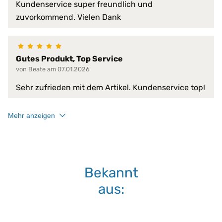
atmungsaktiv
Kundenservice super freundlich und
beidseitig verwendbar
zuvorkommend. Vielen Dank
bügelfrei
einfache Handhabung
extra weiche Füllung
faltenfreier Sitz
Gutes Produkt, Top Service
feuchtigkeitsregulierend
von Beate am 07.01.2026
formstabil
Sehr zufrieden mit dem Artikel. Kundenservice top!
Füllung verrutscht nicht
gute Luftdurchlässigkeit
gute Luftzirkulation
Produkt-Vorteile:
Mehr anzeigen
hervorragende hygienische Eige
hochgradig strapazierfähig
langlebig
mit Einfassband am Außenrand v
perfekte Passform
Bekannt
pflegeleicht
aus:
saugfähig
schmutzabweisend
schnelltrocknend
schützt vor Staub