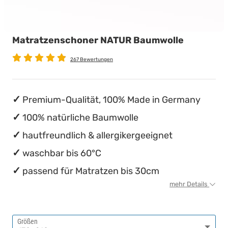
Babymatratzen
Stillkissen
Chinesische Organuhr
Matratzenschoner NATUR Baumwolle
Antidekubitusmatratzen
Die beste Schlafposition finden
267 Bewertungen
Pflegematratzen
Die besten Sommerbettdecken
Matratzen nach Maß
Die richtige Matratze kaufen
Premium-Qualität, 100% Made in Germany
100% natürliche Baumwolle
hautfreundlich & allergikergeeignet
waschbar bis 60°C
passend für Matratzen bis 30cm
mehr Details
Größen