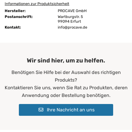
Informationen zur Produktsicherheit
Größen:
60x120 cm
Hersteller:
PROCAVE GmbH
Ausführung:
versteppt
Postanschrift:
Wartburgstr. 5
99094 Erfurt
Kontakt:
Befestigung:
info@procave.de
Spannumrandung
ja
Bügeln:
ohne Dampf
Chemische Reinigung:
ja
Wir sind hier, um zu helfen.
Farbe:
Weiß
Benötigen Sie Hilfe bei der Auswahl des richtigen
Produkts?
Füll-Material:
100 % Hochbausch-Polyester (P
Kontaktieren Sie uns, wenn Sie Rat zu Produkten, deren
Füllgewicht:
500 g/m²
Anwendung oder Bestellung benötigen.
Allergiker*innen
Geeignet für:
Ihre Nachricht an uns
Erwachsene
Kinder
für alle Jahreszeiten geeignet