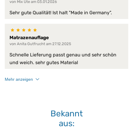
Füllung verrutscht nicht
von Mix Ute am 03.01.2026
geruchslos
Sehr gute Qualität! Ist halt "Made in Germany".
gute Luftzirkulation
Produkt-Vorteile:
hautsympathisch
hervorragende hygienische Eige
hochgradig strapazierfähig
Matrazenauflage
in Spannbettlaken-Form
von Anita Gutfrucht am 27.12.2025
langlebig
läuft nicht ein
Schnelle Lieferung passt genau und sehr schön
perfekte Passform
und weich. sehr gutes Material
pflegeleicht
schnelltrocknend
temperaturausgleichend
Mehr anzeigen
verhindert Matratzen-Verschleiß
Serie:
PROCAVE MicroComfort
Trockner:
nur Niedrigtemperatur
Bekannt
60 °C
aus:
Waschmaschine:
keine Bleiche (Color- oder Feinw
Normalwaschgang