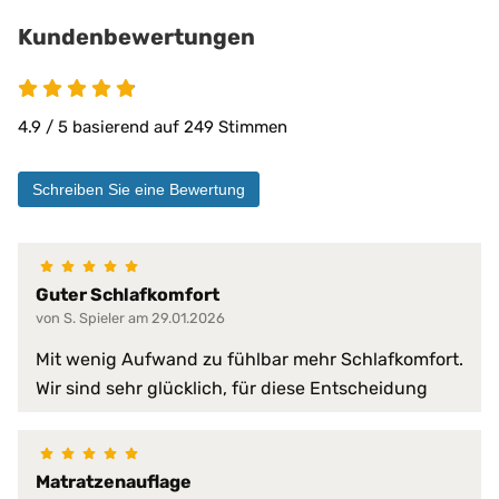
Klima-Eigenschaften:
optimale Temperaturregulierung
wärmeausgleichend
Kundenbewertungen
4.9 von 5
Matratzen bis 30 cm
PROCAVE Matratzen
Kombinierbar mit:
PROCAVE Toppern
4.9 / 5 basierend auf 249 Stimmen
Sondermaßen auf Anfrage
allen Matratzengrößen
Schreiben Sie eine Bewertung
Oberfläche:
Quadratsteppung
samtweiche Microfaser aus 100 
Obermaterial:
Spannumrandung: Frottee-Spannt
Guter Schlafkomfort
von S. Spieler am 29.01.2026
atmungsaktiv
bügelfrei
Mit wenig Aufwand zu fühlbar mehr Schlafkomfort.
einfache Handhabung
Wir sind sehr glücklich, für diese Entscheidung
extra weiche Füllung
faltenfreier Sitz
feuchtigkeitsregulierend
formstabil
Matratzenauflage