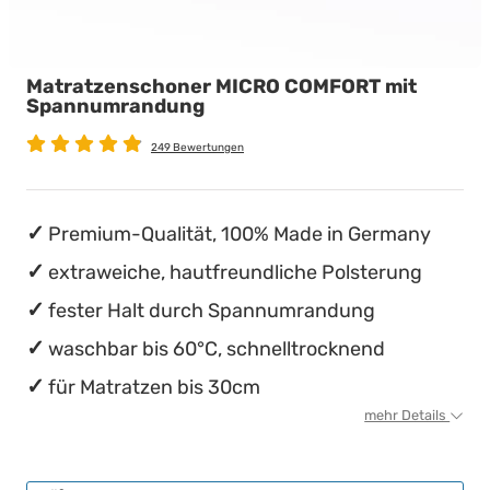
Babymatratzen
Stillkissen
Chinesische Organuhr
Matratzenschoner MICRO COMFORT mit
Antidekubitusmatratzen
Die beste Schlafposition finden
Spannumrandung
Pflegematratzen
Die besten Sommerbettdecken
249 Bewertungen
Matratzen nach Maß
Die richtige Matratze kaufen
Premium-Qualität, 100% Made in Germany
extraweiche, hautfreundliche Polsterung
fester Halt durch Spannumrandung
waschbar bis 60°C, schnelltrocknend
für Matratzen bis 30cm
mehr Details