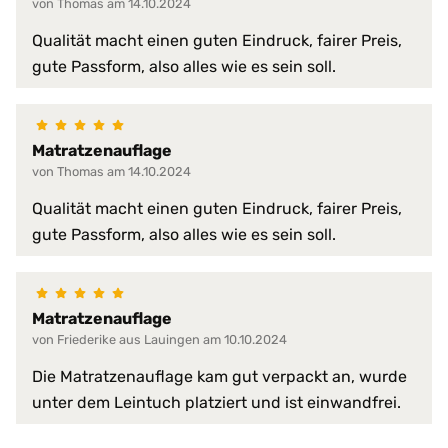
schmutzabweisend
von Thomas am 14.10.2024
schnelltrocknend
Qualität macht einen guten Eindruck, fairer Preis,
strapazierfähig
gute Passform, also alles wie es sein soll.
temperaturausgleichend
Trockner:
nein
60 °C
Matratzenauflage
Waschmaschine:
keine Bleiche (Color- oder Feinw
von Thomas am 14.10.2024
Normalwaschgang
Qualität macht einen guten Eindruck, fairer Preis,
gute Passform, also alles wie es sein soll.
Matratzenauflage
von Friederike aus Lauingen am 10.10.2024
Die Matratzenauflage kam gut verpackt an, wurde
unter dem Leintuch platziert und ist einwandfrei.