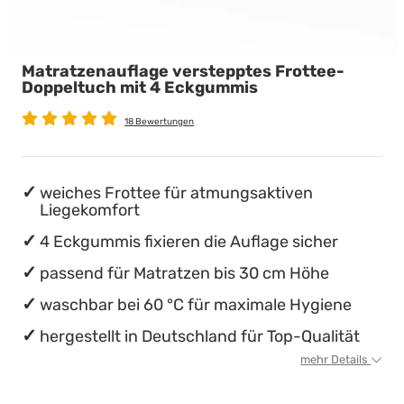
Babymatratzen
Stillkissen
Chinesische Organuhr
Matratzenauflage verstepptes Frottee-
Antidekubitusmatratzen
Die beste Schlafposition finden
Doppeltuch mit 4 Eckgummis
Pflegematratzen
Die besten Sommerbettdecken
18 Bewertungen
Matratzen nach Maß
Die richtige Matratze kaufen
weiches Frottee für atmungsaktiven
Liegekomfort
4 Eckgummis fixieren die Auflage sicher
passend für Matratzen bis 30 cm Höhe
waschbar bei 60 °C für maximale Hygiene
hergestellt in Deutschland für Top-Qualität
mehr Details