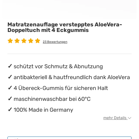
Babymatratzen
Stillkissen
Chinesische Organuhr
Matratzenauflage verstepptes AloeVera-
Antidekubitusmatratzen
Die beste Schlafposition finden
Doppeltuch mit 4 Eckgummis
Pflegematratzen
Die besten Sommerbettdecken
23 Bewertungen
Matratzen nach Maß
Die richtige Matratze kaufen
schützt vor Schmutz & Abnutzung
antibakteriell & hautfreundlich dank AloeVera
4 Übereck-Gummis für sicheren Halt
maschinenwaschbar bei 60°C
100% Made in Germany
mehr Details