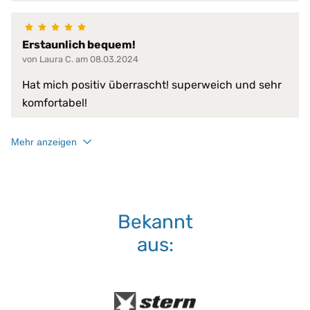
Serie:
PROCAVE AloeVera
Erstaunlich bequem!
Trockner:
nein
von Laura C. am 08.03.2024
Unterstoff:
30 g/m² Polypropylenvlies
Hat mich positiv überrascht! superweich und sehr
komfortabel!
60 °C
Waschmaschine:
keine Bleiche (Color- oder Feinw
Normalwaschgang
Mehr anzeigen
Bekannt
aus: