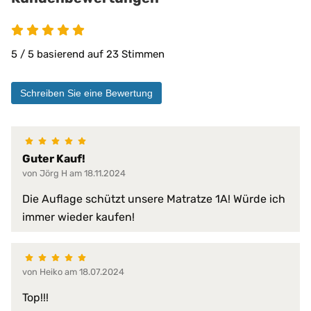
bügelfrei
einfache Handhabung
extra weiche Füllung
faltenfreier Sitz
5 / 5 basierend auf 23 Stimmen
feuchtigkeitsregulierend
formstabil
Schreiben Sie eine Bewertung
Füllung verrutscht nicht
gute Luftdurchlässigkeit
gute Luftzirkulation
Produkt-Vorteile:
hautsympathisch
hervorragende hygienische Eige
Guter Kauf!
langlebig
von Jörg H am 18.11.2024
mit Einfassband am Außenrand v
Die Auflage schützt unsere Matratze 1A! Würde ich
perfekte Passform
immer wieder kaufen!
pflegeleicht
schnelltrocknend
schützt vor Staub
temperaturausgleichend
von Heiko am 18.07.2024
verhindert Matratzen-Verschleiß
wirkt gegen Schimmel
Top!!!
wirkt gegen Stockflecken