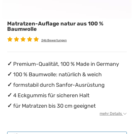
Babymatratzen
Stillkissen
Chinesische Organuhr
Matratzen-Auflage natur aus 100 %
Antidekubitusmatratzen
Die beste Schlafposition finden
Baumwolle
Pflegematratzen
Die besten Sommerbettdecken
246 Bewertungen
Matratzen nach Maß
Die richtige Matratze kaufen
Premium-Qualität, 100 % Made in Germany
100 % Baumwolle: natürlich & weich
formstabil durch Sanfor-Ausrüstung
4 Eckgummis für sicheren Halt
für Matratzen bis 30 cm geeignet
mehr Details