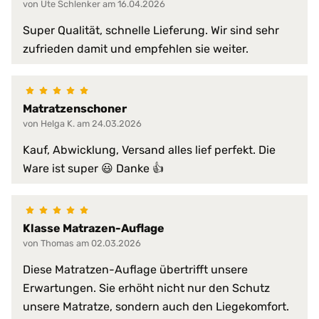
von Ute Schlenker am 16.04.2026
allen Matratzengrößen
Super Qualität, schnelle Lieferung. Wir sind sehr
Material:
100 % Baumwoll-Kalmuck (100 %
zufrieden damit und empfehlen sie weiter.
Obermaterial:
Sanfor-Ausrüstung
absorbiert Körperfeuchtigkeit
Matratzenschoner
atmungsaktiv
beidseitig verwendbar
von Helga K. am 24.03.2026
bügelfrei
Kauf, Abwicklung, Versand alles lief perfekt. Die
einfache Handhabung
Ware ist super 😃 Danke 👍
faltenfreier Sitz
feuchtigkeitsregulierend
flauschige Oberfläche
frei von chemischen Zusätzen
Klasse Matrazen-Auflage
geruchslos
von Thomas am 02.03.2026
gute Luftdurchlässigkeit
gute Luftzirkulation
Diese Matratzen-Auflage übertrifft unsere
Produkt-Vorteile:
hautsympathisch
Erwartungen. Sie erhöht nicht nur den Schutz
hervorragende hygienische Eige
unsere Matratze, sondern auch den Liegekomfort.
langlebig