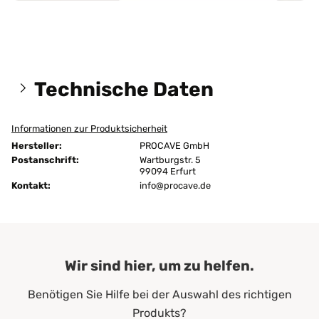
Technische Daten
Informationen zur Produktsicherheit
Größen:
140x200 cm
Hersteller:
PROCAVE GmbH
1. Wäsche:
30 °C
Postanschrift:
Wartburgstr. 5
99094 Erfurt
Kontakt:
Befestigung:
info@procave.de
4 Eckgummis
Bügeln:
ja
Chemische Reinigung:
nein
Wir sind hier, um zu helfen.
Farbe:
Natur
Benötigen Sie Hilfe bei der Auswahl des richtigen
Flächengewicht:
400 g/m²
Produkts?