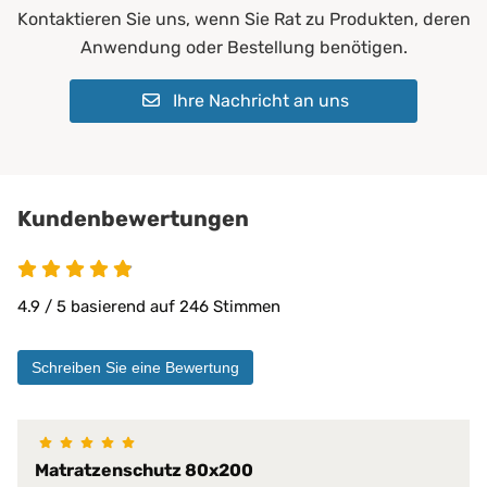
Allergiker*innen
Kontaktieren Sie uns, wenn Sie Rat zu Produkten, deren
Erwachsene
Geeignet für:
Anwendung oder Bestellung benötigen.
Kinder
perfekt für Säuglinge
Ihre Nachricht an uns
für alle Jahreszeiten geeignet
für Kalttyp
für schnell frierende Personen g
für Sommer
Kundenbewertungen
für stark schwitzende Personen
Klima-Eigenschaften:
für Warmtyp
4.9 von 5
für Winter
ganzjährig
4.9 / 5 basierend auf 246 Stimmen
nimmt Körperwärme auf
optimal bei warmen Temperatur
optimale Temperaturregulierung
Schreiben Sie eine Bewertung
Matratzen bis 30 cm
PROCAVE Matratzen
Kombinierbar mit:
PROCAVE Toppern
Matratzenschutz 80x200
Sondermaßen auf Anfrage