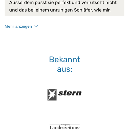
Ausserdem passt sie perfekt und verrutscht nicht
läuft nicht ein
und das bei einem unruhigen Schläfer, wie mir.
mit Einfassband am Außenrand v
pflegeleicht
saugfähig
Mehr anzeigen
schmutzabweisend
schnelltrocknend
schützt vor Staub
temperaturausgleichend
verhindert Matratzen-Verschleiß
Bekannt
Serie:
PROCAVE Natura
aus:
Trockner:
nur Niedrigtemperatur
bis 95 °C
Waschmaschine:
keine Bleiche (Color- oder Feinw
Schonwaschgang