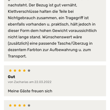
nachsteht. Der Bezug ist gut vernäht,
Bauchschläfer*innen
Schlafposition:
Seitenschläfer*innen
Klettverschlüsse halten die Teile bei
Rückenschläfer*innen
Nichtgebrauch zusammen, ein Tragegriff ist
ebenfalls vorhanden u. praktisch, hält jedoch in
Trockner:
nein
dieser Form dem hohen Gewicht voraussichtlich
Verschlussart:
3-Seiten-Reißverschlus
nicht lange stand. Wünschenswert wäre
(zusätzlich) eine passende Tasche/Überzug in
Waschmaschine:
nicht maschinenwaschb
dezentem Farbton zur Aufbewahrung u. zum
Wendegriffe:
nein
Transport.
Härtegrad:
universeller Härtegrad
Gut
von Zacharias am 22.03.2022
Meine Gäste freuen sich