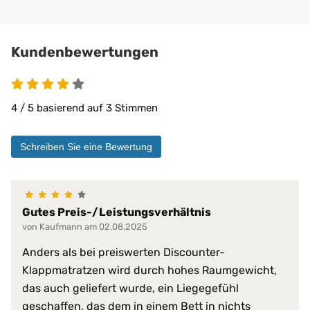
80x65x36 cm (eingeklap
Maße:
80x195x12,5 cm (ausgek
Kundenbewertungen
35 % Baumwolle
4 von 5
Obermaterial:
65 % Polyester (PES)
Köper
4 / 5 basierend auf 3 Stimmen
absorbiert Körperfeucht
atmungsaktiv
Schreiben Sie eine Bewertung
beidseitig verwendbar
einfache Handhabung
formstabil
Produkt-Vorteile:
gute Luftdurchlässigkei
gute Luftzirkulation
Gutes Preis-/Leistungsverhältnis
hervorragende hygienis
von Kaufmann am 02.08.2025
kompaktes Format
Anders als bei preiswerten Discounter-
pflegeleicht
Klappmatratzen wird durch hohes Raumgewicht,
strapazierfähig
das auch geliefert wurde, ein Liegegefühl
Raumgewicht:
55 kg/m³
geschaffen, das dem in einem Bett in nichts