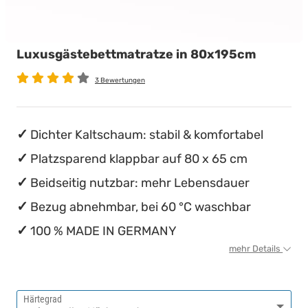
wasserdichte Matratzenschoner
Stillkissen
Chinesische Organuhr
Luxusgästebettmatratze in 80x195cm
Die beste Schlafposition finden
3 Bewertungen
Die besten Sommerbettdecken
Die richtige Matratze kaufen
Dichter Kaltschaum: stabil & komfortabel
Platzsparend klappbar auf 80 x 65 cm
Beidseitig nutzbar: mehr Lebensdauer
Bezug abnehmbar, bei 60 °C waschbar
100 % MADE IN GERMANY
mehr Details
Härtegrad