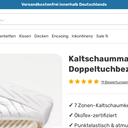
Versandkostenfrei innerhalb Deutschlands
erbetten
Kissen
Decken
Encasing
Inkontinenz
Sale %
Kaltschaummat
Doppeltuchbe
11 Bewertunge
7 Zonen-Kaltschaumk
ÖkoTex-zertifiziert
Punktelastisch & atmu