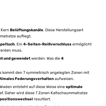
m Kern
Belüftungskanäle
. Diese Herstellungsart
atratze aufliegt.
ppeltuch
. Ein
4-Seiten-Reißverschluss
ermöglicht
erden muss.
ht und gewendet
werden. Was die
4
es kommt den 7 symmetrisch angelegten Zonen mit
timales Federungsverhalten
aufweisen.
 Waden entsteht auf diese Weise eine
optimale
hlaf. Daher wird diese 7 Zonen Kaltschaummatratze
fpositionswechsel
resultiert.