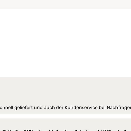
nprobleme
*innen
ankungen
 schnell geliefert und auch der Kundenservice bei Nachfrage
0 % Polyurethan (PU)