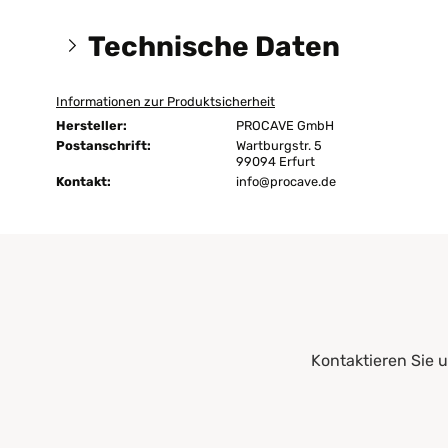
Technische Daten
Informationen zur Produktsicherheit
Größen:
80x200 cm
Hersteller:
PROCAVE GmbH
Maßanfertigung:
keine Maßanferti
Postanschrift:
Wartburgstr. 5
99094 Erfurt
Kontakt:
Abnehmbarer Bezug:
info@procave.de
ja
Ausführung:
versteppt
ja
Bezug - Bügeln:
ohne Dampf
Bezug - Chemische Reinigung:
ja
Kontaktieren Sie 
Bezug - Trockner:
nein
60 °C
Bezug - Waschmaschine:
keine Bleiche (Col
Schonwaschgang