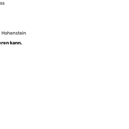
ss
, Hohenstein
eren kann.