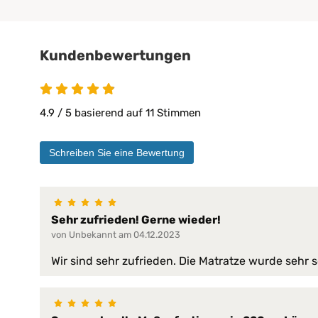
Bügeln:
nein
Chemische Reinigung:
ja
Kundenbewertungen
Allergiker*innen
chronische Rücke
unruhige Schläfer
4.9 / 5 basierend auf 11 Stimmen
Geeignet für:
Verspannungen
Wirbelsäulenerkr
Schreiben Sie eine Bewertung
Erwachsene
Gesamthöhe:
18 cm
bis 120 kg (H3)
Sehr zufrieden! Gerne wieder!
Ideale Belastbarkeit:
bis 85 kg (H2)
von Unbekannt am 04.12.2023
Kern-Höhe:
16 cm
Wir sind sehr zufrieden. Die Matratze wurde sehr
Kern-Höhen:
16 cm
Kern-Material:
Kaltschaum aus 10