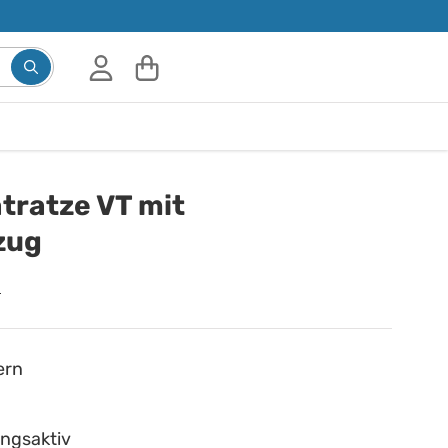
ratze VT mit
zug
n
ern
ngsaktiv