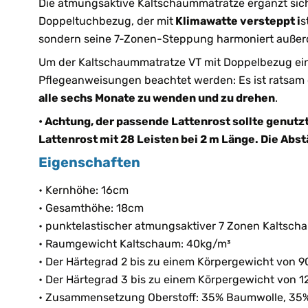
Die atmungsaktive Kaltschaummatratze ergänzt sich
Doppeltuchbezug, der mit
Klimawatte versteppt i
s
sondern seine 7-Zonen-Steppung harmoniert außerd
Um der Kaltschaummatratze VT mit Doppelbezug eine
Pflegeanweisungen beachtet werden: Es ist ratsa
alle sechs Monate zu wenden und zu drehen
.
• Achtung, der passende Lattenrost sollte genutz
Lattenrost mit 28 Leisten bei 2 m Länge. Die Abs
Eigenschaften
• Kernhöhe: 16cm
• Gesamthöhe: 18cm
• punktelastischer atmungsaktiver 7 Zonen Kaltsch
• Raumgewicht Kaltschaum: 40kg/m³
• Der Härtegrad 2 bis zu einem Körpergewicht von 9
• Der Härtegrad 3 bis zu einem Körpergewicht von 1
• Zusammensetzung Oberstoff: 35% Baumwolle, 35%