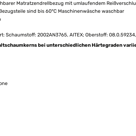
chbarer Matratzendrellbezug mit umlaufendem Reißverschlu
n Bezugsteile sind bis 60°C Maschinenwäsche waschbar
h
iert: Schaumstoff: 2002AN3765, AITEX; Oberstoff: 08.0.59234
Kaltschaumkerns bei unterschiedlichen Härtegraden varii
Zone