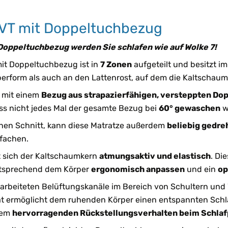
VT mit Doppeltuchbezug
Doppeltuchbezug werden Sie schlafen wie auf Wolke 7!
it Doppeltuchbezug ist in
7 Zonen
aufgeteilt und besitzt i
erform als auch an den Lattenrost, auf dem die Kaltschaumm
, mit einem
Bezug aus strapazierfähigen, versteppten Do
ass nicht jedes Mal der gesamte Bezug bei
60° gewaschen
w
nen Schnitt, kann diese Matratze außerdem
beliebig gedre
fachen.
t sich der Kaltschaumkern
atmungsaktiv und elastisch
. Di
entsprechend dem Körper
ergonomisch anpassen
und ein
op
earbeiteten Belüftungskanäle im Bereich von Schultern und
izität ermöglicht dem ruhenden Körper einen entspannten Sc
dem
hervorragenden Rückstellungsverhalten beim Schla