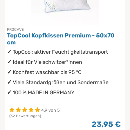
Unterbetten
Seitenschläferkissen
Chinesische Organuhr
wasserdichte Matratzenschoner
Stillkissen
Die beste Schlafposition finden
PROCAVE
TopCool Kopfkissen Premium - 50x70
Die besten Sommerbettdecken
cm
TopCool: aktiver Feuchtigkeitstransport
Die richtige Matratze kaufen
Ideal für Vielschwitzer*innen
Kochfest waschbar bis 95 °C
Viele Standardgrößen und Sondermaße
100 % MADE IN GERMANY
4.9 von 5
(32 Bewertungen)
23,95 €