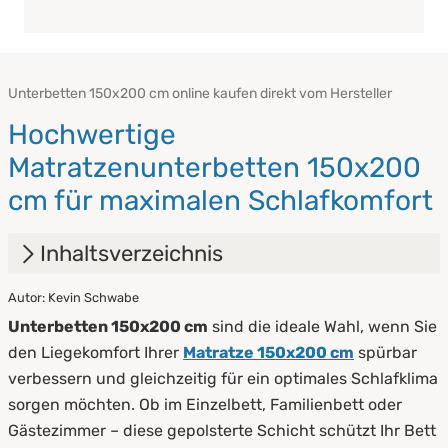
Unterbetten 150x200 cm online kaufen direkt vom Hersteller
Hochwertige
Matratzenunterbetten 150x200
cm für maximalen Schlafkomfort
Inhaltsverzeichnis
Autor: Kevin Schwabe
1.
Welches Unterbett passt zu Ihrem Bedarf?
Unterbetten 150x200 cm
sind die ideale Wahl, wenn Sie
2.
Sicherer Halt für jede Matratzengröße
den Liegekomfort Ihrer
Matratze 150x200 cm
spürbar
verbessern und gleichzeitig für ein optimales Schlafklima
3.
Wichtige Hinweise zur Pflege und Reinigung
sorgen möchten. Ob im Einzelbett, Familienbett oder
4.
Unterbetten bei PROCAVE kaufen
Gästezimmer – diese gepolsterte Schicht schützt Ihr Bett