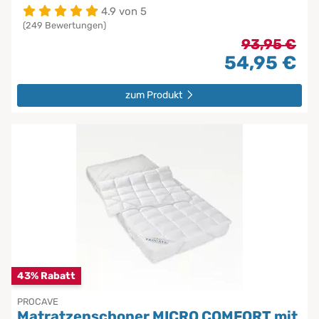
4.9 von 5
(249 Bewertungen)
93,95 €
54,95 €
zum Produkt
43% Rabatt
PROCAVE
Matratzenschoner MICRO COMFORT mit