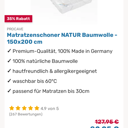
Chinesische Organuhr
Babymatratzen
35% Rabatt
Die beste Schlafposition finden
PROCAVE
Antidekubitusmatratzen
Matratzenschoner NATUR Baumwolle -
Die besten Sommerbettdecken
150x200 cm
Pflegematratzen
Premium-Qualität, 100% Made in Germany
Die richtige Matratze kaufen
Matratzen nach Maß
100% natürliche Baumwolle
hautfreundlich & allergikergeeignet
waschbar bis 60°C
passend für Matratzen bis 30cm
4.9 von 5
(267 Bewertungen)
127,95 €