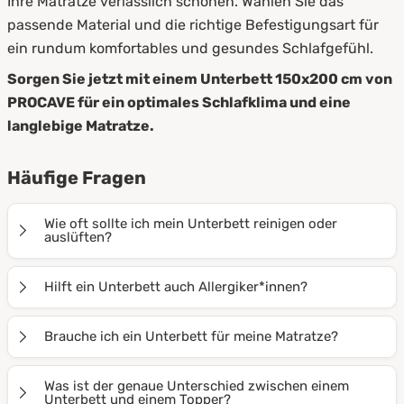
Ihre Matratze verlässlich schonen. Wählen Sie das
passende Material und die richtige Befestigungsart für
ein rundum komfortables und gesundes Schlafgefühl.
Sorgen Sie jetzt mit einem Unterbett 150x200 cm von
PROCAVE für ein optimales Schlafklima und eine
langlebige Matratze.
Häufige Fragen
Wie oft sollte ich mein Unterbett reinigen oder
auslüften?
Für ein dauerhaft frisches Schlaferlebnis empfehlen
Hilft ein Unterbett auch Allergiker*innen?
wir, waschbare Unterbetten (Baumwolle/Synthetik)
etwa
alle zwei bis drei Monate
zu reinigen. Bei
Ja, besonders unsere
kochfesten Modelle aus
Brauche ich ein Unterbett für meine Matratze?
Naturhaar-Unterbetten
wie Schurwolle oder
Microfaser oder Baumwolle
sind für Allergiker*innen
Lammflor sollten Sie auf die Waschmaschine
eine große Erleichterung. Durch die Wäsche bei bis zu
Ein
Unterbett 150x200 cm
ist zwar kein Muss, aber
Was ist der genaue Unterschied zwischen einem
verzichten und das Produkt stattdessen
regelmäßig
95°C
werden Milben und Allergene zuverlässig
eine der sinnvollsten Investitionen für langlebige
Unterbett und einem Topper?