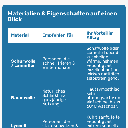
Materialien & Eigenschaften auf einen
Blick
Ihr Vorteil im
Material
Empfohlen für
Alltag
Schafwolle oder
Lammfell spenden
kuschelige
Personen, die
Schurwolle
Wärme, nehmen
schnell frieren &
/ Lammflor
Feuchtigkeit
Wintermonate
exzellent auf und
wirken natürlich
selbstreinigend.
Hautsympathisch,
Natürliches
sehr
Schlafklima,
Baumwolle
atmungsaktiv und
ganzjährige
einfach bei bis zu
Nutzung
60°C waschbar.
Kühlt sanft, leitet
Personen, die
Feuchtigkeit
Lyocell
stark schwitzen &
extrem schnell ab