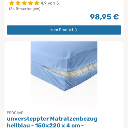
4.9 von 5
(34 Bewertungen)
98,95 €
zum Produkt
PROCAVE
unversteppter Matratzenbezug
hellblau - 150x220 x 4 cm -