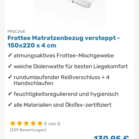
Chinesische Organuhr
Babymatratzen
Die beste Schlafposition finden
PROCAVE
Antidekubitusmatratzen
Frottee Matratzenbezug versteppt -
Die besten Sommerbettdecken
150x220 x 4 cm
Pflegematratzen
atmungsaktives Frottee-Mischgewebe
Die richtige Matratze kaufen
Matratzen nach Maß
weiche Diolenwatte für besten Liegekomfort
rundumlaufender Reißverschluss + 4
Handschlaufen
feuchtigkeitsregulierend und hygienisch
alle Materialien sind ÖkoTex-zertifiziert
5 von 5
(239 Bewertungen)
130,95 €