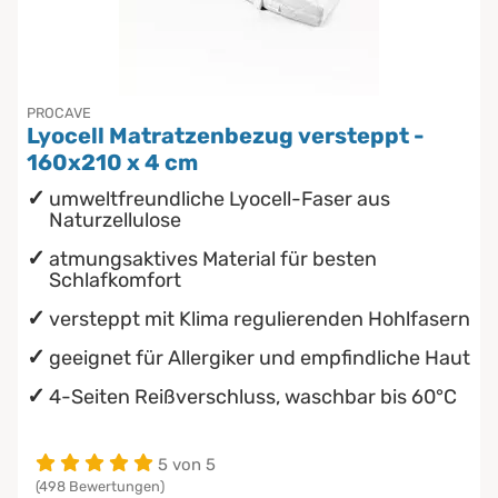
Chinesische Organuhr
Babymatratzen
Die beste Schlafposition finden
PROCAVE
Antidekubitusmatratzen
Lyocell Matratzenbezug versteppt -
Die besten Sommerbettdecken
160x210 x 4 cm
Pflegematratzen
umweltfreundliche Lyocell-Faser aus
Die richtige Matratze kaufen
Naturzellulose
Matratzen nach Maß
atmungsaktives Material für besten
Schlafkomfort
versteppt mit Klima regulierenden Hohlfasern
geeignet für Allergiker und empfindliche Haut
4-Seiten Reißverschluss, waschbar bis 60°C
5 von 5
(498 Bewertungen)