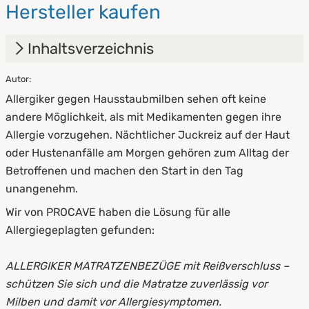
Hersteller kaufen
Inhaltsverzeichnis
Autor:
1.
Der PROCAVE Allergiker Matratzenbezug
Allergiker gegen Hausstaubmilben sehen oft keine
2.
Milben lieben Matratzen ? warum?
andere Möglichkeit, als mit Medikamenten gegen ihre
Allergie vorzugehen. Nächtlicher Juckreiz auf der Haut
3.
Ein Allergiker Matratzenbezug macht das
oder Hustenanfälle am Morgen gehören zum Alltag der
Leben leichter
Betroffenen und machen den Start in den Tag
4.
Ein Encasing für die Matratze alleine reicht
unangenehm.
nicht aus
Wir von PROCAVE haben die Lösung für alle
Allergiegeplagten gefunden:
5.
Die Funktionsweise von Matratzen-
Encasings
ALLERGIKER MATRATZENBEZÜGE mit Reißverschluss –
6.
Checkliste milbenfreie Umgebung
schützen Sie sich und die Matratze
zuverlässig vor
Milben und damit vor Allergiesymptomen.