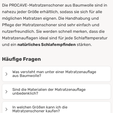
Die PROCAVE-Matratzenschoner aus Baumwolle sind in
nahezu jeder Größe erhältlich, sodass sie sich für alle
möglichen Matratzen eignen. Die Handhabung und
Pflege der Matratzenschoner sind sehr einfach und
nutzerfreundlich. Sie werden schnell merken, dass die
Matratzenauflagen ideal sind für jede Schlaftemperatur
und ein
natürliches Schlafempfinden
stärken.
Häufige Fragen
Was versteht man unter einer Matratzenauflage
aus Baumwolle?
Matratzenauflagen bieten optimalen Schutz für die
Sind die Materialien der Matratzenauflage
Oberfläche Ihrer Matratze. Sie werden auf die Matratze
unbedenklich?
gelegt und mithilfe von vier Eckgummis kinderleicht
Alle für die Matratzenauflagen aus Baumwolle
befestigt. Dadurch gelangen keine Krümel oder
In welchen Größen kann ich die
verwendeten Materialen sind frei von Schadstoffen
Matratzenschoner kaufen?
Flüssigkeiten auf Ihre Schlafunterlage und sie verliert