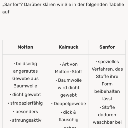
„Sanfor“? Darüber klären wir Sie in der folgenden Tabelle
auf:
Molton
Kalmuck
Sanfor
· spezielles
· beidseitig
· Art von
Verfahren, das
angerautes
Molton-Stoff
Stoffe ihre
Gewebe aus
· Baumwolle
Form
Baumwolle
wird dicht
beibehalten
· dicht gewebt
gewebt
lässt
· strapazierfähig
· Doppelgewebe
· Stoffe
· besonders
· dick &
dadurch
flauschig
· atmungsaktiv
waschbar bei