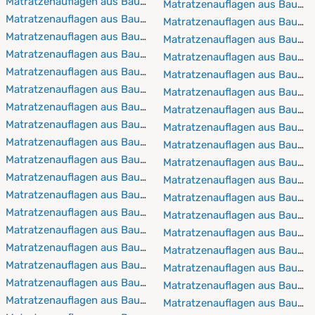
Matratzenauflagen aus Baumwolle 80x200 cm
Matratzenauflagen aus Baumw
Matratzenauflagen aus Baumwolle 80x210 cm
Matratzenauflagen aus Baumw
Matratzenauflagen aus Baumwolle 80x220 cm
Matratzenauflagen aus Baumw
Matratzenauflagen aus Baumwolle 90x190 cm
Matratzenauflagen aus Baumw
Matratzenauflagen aus Baumwolle 90x200 cm
Matratzenauflagen aus Baumw
Matratzenauflagen aus Baumwolle 90x210 cm
Matratzenauflagen aus Baumw
Matratzenauflagen aus Baumwolle 90x220 cm
Matratzenauflagen aus Baumw
Matratzenauflagen aus Baumwolle 100x190 cm
Matratzenauflagen aus Baumw
Matratzenauflagen aus Baumwolle 100x200 cm
Matratzenauflagen aus Baumw
Matratzenauflagen aus Baumwolle 100x210 cm
Matratzenauflagen aus Baumw
Matratzenauflagen aus Baumwolle 100x220 cm
Matratzenauflagen aus Baumw
Matratzenauflagen aus Baumwolle 110x190 cm
Matratzenauflagen aus Baumw
Matratzenauflagen aus Baumwolle 110x200 cm
Matratzenauflagen aus Baumw
Matratzenauflagen aus Baumwolle 110x210 cm
Matratzenauflagen aus Baumw
Matratzenauflagen aus Baumwolle 110x220 cm
Matratzenauflagen aus Baumw
Matratzenauflagen aus Baumwolle 120x190 cm
Matratzenauflagen aus Baumw
Matratzenauflagen aus Baumwolle 120x200 cm
Matratzenauflagen aus Baumw
Matratzenauflagen aus Baumwolle 120x210 cm
Matratzenauflagen aus Baumw