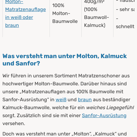
- flausch
Molton-
400g/m²
100%
Matratzenauflage
(100%
- sehr s
Molton-
in weiß oder
Baumwoll-
-
Baumwolle
braun
Kalmuck)
schnellt
Was versteht man unter Molton, Kalmuck
und Sanfor?
Wir führen in unserem Sortiment Matratzenschoner aus
hochwertiger Molton-Baumwolle. Darüber hinaus sind
unsere „Matratzenauflagen aus 100% Baumwolle mit
Sanfor-Ausrüstung“ in
weiß
und
braun
aus beständiger
Kalmuck-Baumwolle, welche für ein
weiches Liegegefühl
sorgt. Zusätzlich sind sie mit einer
Sanfor-Ausrüstung
versehen.
Doch was versteht man unter „Molton“, „Kalmuck“ und