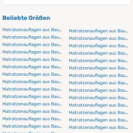
und Öko-Tex zertifiziert. Es werden keinerlei chemische
nicht an Qualität.
Jede Matratze und jeder Matratzenschoner ist in allen
Zusätze verwendet, sodass alle Materialen haut- und
Beliebte Größen
möglichen Größen vorhanden. Diese reichen von
allergikerfreundlich sind.
50x100 bis 200x220. Einige Matratzen sind sogar für
Matratzenauflagen aus Baumwolle 50x100 cm
Matratzenauflagen aus Baumw
Wasserbetten geeignet. Wir nehmen sehr gerne auch
Matratzenauflagen aus Baumwolle 60x120 cm
Matratzenauflagen aus Baumw
Maßanfertigungen vor.
Matratzenauflagen aus Baumwolle 60x190 cm
Matratzenauflagen aus Baumw
Matratzenauflagen aus Baumwolle 60x200 cm
Matratzenauflagen aus Baumw
Matratzenauflagen aus Baumwolle 60x210 cm
Matratzenauflagen aus Baumw
Matratzenauflagen aus Baumwolle 60x220 cm
Matratzenauflagen aus Baumw
Matratzenauflagen aus Baumwolle 70x140 cm
Matratzenauflagen aus Baumw
Matratzenauflagen aus Baumwolle 70x160 cm
Matratzenauflagen aus Baumw
Matratzenauflagen aus Baumwolle 70x190 cm
Matratzenauflagen aus Baumw
Matratzenauflagen aus Baumwolle 70x200 cm
Matratzenauflagen aus Baumw
Matratzenauflagen aus Baumwolle 70x210 cm
Matratzenauflagen aus Baumw
Matratzenauflagen aus Baumwolle 70x220 cm
Matratzenauflagen aus Baumw
Matratzenauflagen aus Baumwolle 80x160 cm
Matratzenauflagen aus Baumw
Matratzenauflagen aus Baumwolle 80x190 cm
Matratzenauflagen aus Baumw