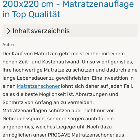
200x220 cm - Matratzenauflage
in Top Qualität
Inhaltsverzeichnis
Autor:
1.
Vorteile eines Matratzenschoners aus
Der Kauf von Matratzen geht meist einher mit einem
Baumwolle
hohen Zeit- und Kostenaufwand. Umso wichtiger ist es,
2.
Arten von Matratzenschonern aus
Ihre hochwertige Matratze zu schützen und dadurch eine
Baumwolle
lange Lebensdauer zu gewährleisten. Eine Investition in
einen
Matratzenschoner
lohnt sich daher auf jeden Fall,
3.
Was versteht man unter Molton, Kalmuck
da es die beste Möglichkeit ist, Abnutzungen und
und Sanfor?
Schmutz von Anfang an zu vermeiden.
4.
Handhabung von Matratzenschonern aus
Matratzenauflagen schützen aber nicht nur vor
Baumwolle
Gebrauchsspuren, sondern sorgen auch für ein
angenehmes, weiches Liegegefühl. Noch dazu
5.
Pflege und Reinigung von Baumwoll-
ermöglichen unser PROCAVE Matratzenschoner aus
Matratzenauflagen