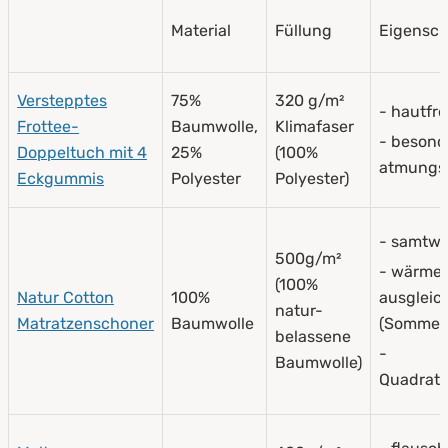
Material
Füllung
Eigensch
Verstepptes
75%
320 g/m²
- hautfr
Frottee-
Baumwolle,
Klimafaser
- besond
Doppeltuch mit 4
25%
(100%
atmungsa
Eckgummis
Polyester
Polyester)
- samtwe
500g/m²
- wärme
(100%
Natur Cotton
100%
ausgleic
natur-
Matratzenschoner
Baumwolle
(Sommer/
belassene
-
Baumwolle)
Quadrat