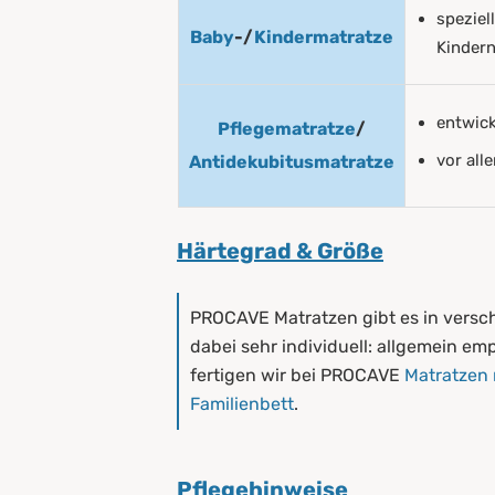
speziel
Baby
-/
Kindermatratze
Kinder
entwic
Pflegematratze
/
vor all
Antidekubitusmatratze
Härtegrad & Größe
PROCAVE Matratzen gibt es in versch
dabei sehr individuell: allgemein em
fertigen wir bei PROCAVE
Matratzen
Familienbett
.
Pflegehinweise