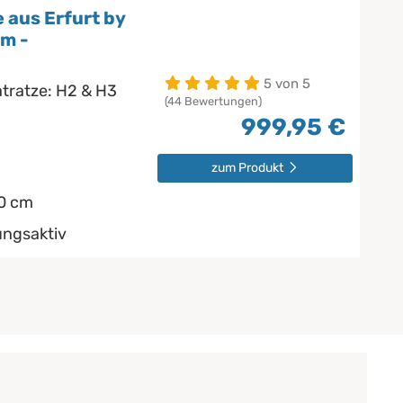
 aus Erfurt by
m -
5 von 5
atratze: H2 & H3
(44 Bewertungen)
999,95 €
zum Produkt
0 cm
ungsaktiv