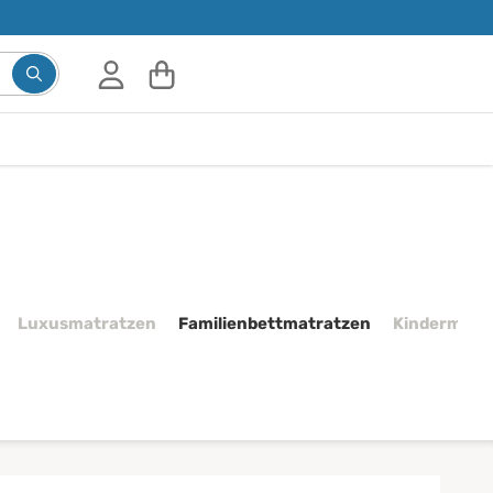
Luxusmatratzen
Familienbettmatratzen
Kindermatr