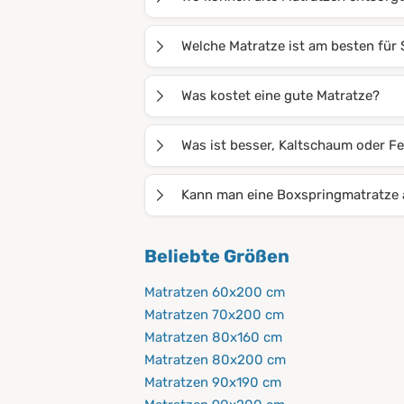
Alte Matratzen können in der Regel 
Welche Matratze ist am besten für 
keine alten Matratzen zur Entsorgun
Bei Seitenschläfern ist es wichtig, d
Was kostet eine gute Matratze?
Aufgrund ihrer hohen Punktelastizitä
richtige Wahl.
Die Preisspanne von Matratzen reicht
Was ist besser, Kaltschaum oder F
vollkommen ausreichend. So sind Mat
Beide Matratzen bieten eine hohe Qua
Kann man eine Boxspringmatratze a
für verschiedene Bedürfnisse auf. S
werden, sie bieten allgemein ein we
Im Prinzip ist das möglich, es bringt
Beliebte Größen
leiten Feuchtigkeit gut ab, sie sind 
Einstieg bequemer macht. Achten Sie
sonst droht Schimmelgefahr.
Matratzen 60x200 cm
Matratzen 70x200 cm
Matratzen 80x160 cm
Matratzen 80x200 cm
Matratzen 90x190 cm