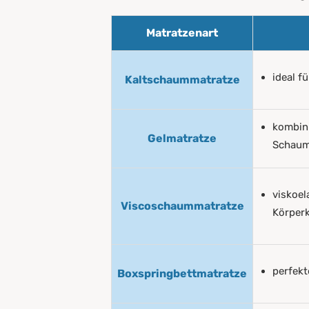
Matratzenart
ideal f
Kaltschaummatratze
kombini
Gelmatratze
Schaum
viskoel
Viscoschaummatratze
Körper
perfekt
Boxspringbettmatratze