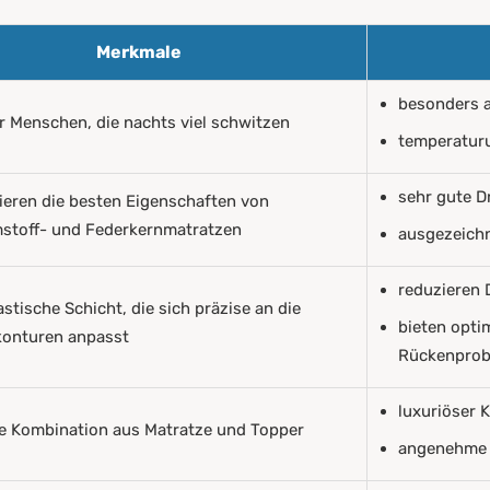
Merkmale
besonders a
ür Menschen, die nachts viel schwitzen
temperatur
sehr gute 
eren die besten Eigenschaften von
stoff- und Federkernmatratzen
ausgezeich
reduzieren 
astische Schicht, die sich präzise an die
bieten opti
konturen anpasst
Rückenpro
luxuriöser 
e Kombination aus Matratze und Topper
angenehme 