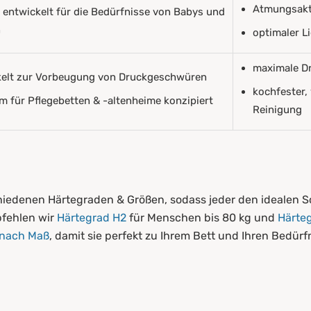
Atmungsakti
l entwickelt für die Bedürfnisse von Babys und
n
optimaler L
maximale Dr
kelt zur Vorbeugung von Druckgeschwüren
kochfester,
em für Pflegebetten & -altenheime konzipiert
Reinigung
iedenen Härtegraden & Größen, sodass jeder den idealen Sc
pfehlen wir
Härtegrad H2
für Menschen bis 80 kg und
Härte
 nach Maß
, damit sie perfekt zu Ihrem Bett und Ihren Bedürf