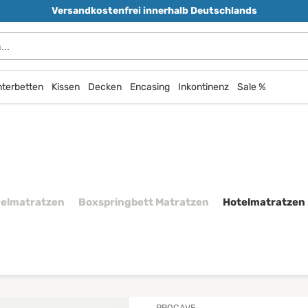
Versandkostenfrei innerhalb Deutschlands
terbetten
Kissen
Decken
Encasing
Inkontinenz
Sale %
elmatratzen
Boxspringbett Matratzen
Hotelmatratzen
PROCAVE