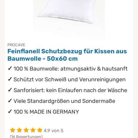
Inkontinenzunterlagen
Chinesische Organuhr
Die beste Schlafposition finden
Die besten Sommerbettdecken
PROCAVE
Feinflanell Schutzbezug für Kissen aus
Die richtige Matratze kaufen
Baumwolle - 50x60 cm
100 % Baumwolle: atmungsaktiv & hautsanft
Schützt vor Schweiß und Verunreinigungen
Sanforisiert: kein Einlaufen nach der Wäsche
Viele Standardgrößen und Sondermaße
100 % MADE IN GERMANY
4.9 von 5
(16 Bewertungen)