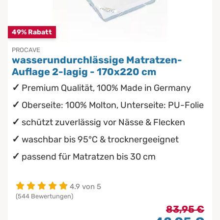
Chinesische Organuhr
wasserdichte Matratzenschoner
Babymatratzen
49% Rabatt
Die beste Schlafposition finden
PROCAVE
Antidekubitusmatratzen
wasserundurchlässige Matratzen-
Die besten Sommerbettdecken
Auflage 2-lagig - 170x220 cm
Pflegematratzen
Premium Qualität, 100% Made in Germany
Die richtige Matratze kaufen
Matratzen nach Maß
Oberseite: 100% Molton, Unterseite: PU-Folie
schützt zuverlässig vor Nässe & Flecken
waschbar bis 95°C & trocknergeeignet
passend für Matratzen bis 30 cm
4.9 von 5
(544 Bewertungen)
83,95 €