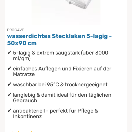
Unterbetten
Chinesische Organuhr
wasserdichte Matratzenschoner
Die beste Schlafposition finden
PROCAVE
wasserdichtes Stecklaken 5-lagig -
Die besten Sommerbettdecken
50x90 cm
5-lagig & extrem saugstark (über 3000
Die richtige Matratze kaufen
ml/qm)
einfaches Auflegen und Fixieren auf der
Matratze
waschbar bei 95°C & trocknergeeignet
langlebig & damit ideal für den täglichen
Gebrauch
antibakteriell - perfekt für Pflege &
Inkontinenz