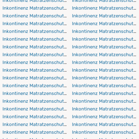
Inkontinenz Matratzenschutz 90x150 cm
Inkontinenz Matratzenschutz
Inkontinenz Matratzenschutz 90x190 cm
Inkontinenz Matratzenschutz 
Inkontinenz Matratzenschutz 90x200 cm
Inkontinenz Matratzenschutz
Inkontinenz Matratzenschutz 90x210 cm
Inkontinenz Matratzenschutz 
Inkontinenz Matratzenschutz 90x220 cm
Inkontinenz Matratzenschutz
Inkontinenz Matratzenschutz 100x150 cm
Inkontinenz Matratzenschutz
Inkontinenz Matratzenschutz 100x190 cm
Inkontinenz Matratzenschutz
Inkontinenz Matratzenschutz 100x200 cm
Inkontinenz Matratzenschutz
Inkontinenz Matratzenschutz 100x210 cm
Inkontinenz Matratzenschutz
Inkontinenz Matratzenschutz 100x220 cm
Inkontinenz Matratzenschutz 
Inkontinenz Matratzenschutz 110x190 cm
Inkontinenz Matratzenschutz
Inkontinenz Matratzenschutz 110x200 cm
Inkontinenz Matratzenschutz 
Inkontinenz Matratzenschutz 110x210 cm
Inkontinenz Matratzenschutz
Inkontinenz Matratzenschutz 110x220 cm
Inkontinenz Matratzenschutz
Inkontinenz Matratzenschutz 120x190 cm
Inkontinenz Matratzenschutz
Inkontinenz Matratzenschutz 120x200 cm
Inkontinenz Matratzenschutz
Inkontinenz Matratzenschutz 120x210 cm
Inkontinenz Matratzenschutz
Inkontinenz Matratzenschutz 120x220 cm
Inkontinenz Matratzenschutz