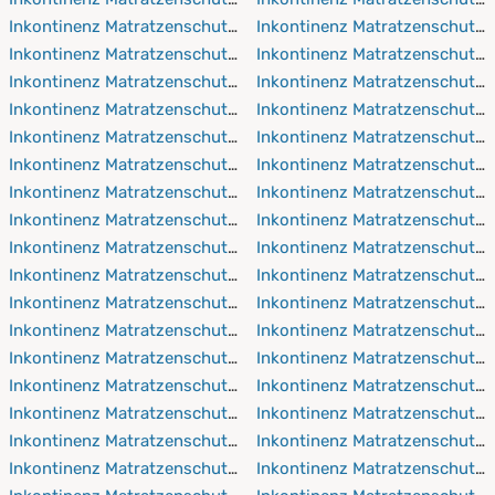
Inkontinenz Matratzenschutz 60x190 cm
Inkontinenz Matratzenschutz 
Inkontinenz Matratzenschutz 60x200 cm
Inkontinenz Matratzenschutz
Inkontinenz Matratzenschutz 60x210 cm
Inkontinenz Matratzenschutz 
Inkontinenz Matratzenschutz 60x220 cm
Inkontinenz Matratzenschutz
Inkontinenz Matratzenschutz 70x140 cm
Inkontinenz Matratzenschutz 
Inkontinenz Matratzenschutz 70x160 cm
Inkontinenz Matratzenschutz
Inkontinenz Matratzenschutz 70x190 cm
Inkontinenz Matratzenschutz 
Inkontinenz Matratzenschutz 70x200 cm
Inkontinenz Matratzenschutz
Inkontinenz Matratzenschutz 70x210 cm
Inkontinenz Matratzenschutz 
Inkontinenz Matratzenschutz 70x220 cm
Inkontinenz Matratzenschutz
Inkontinenz Matratzenschutz 75x90 cm
Inkontinenz Matratzenschutz 
Inkontinenz Matratzenschutz 75x150 cm
Inkontinenz Matratzenschutz
Inkontinenz Matratzenschutz 80x160 cm
Inkontinenz Matratzenschutz 
Inkontinenz Matratzenschutz 80x190 cm
Inkontinenz Matratzenschutz
Inkontinenz Matratzenschutz 80x200 cm
Inkontinenz Matratzenschutz
Inkontinenz Matratzenschutz 80x210 cm
Inkontinenz Matratzenschutz
Inkontinenz Matratzenschutz 80x220 cm
Inkontinenz Matratzenschutz