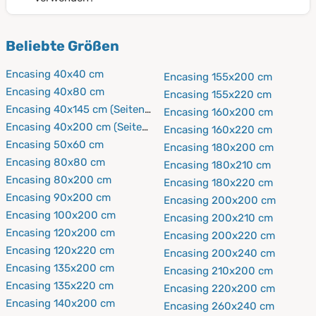
Erst danach entfaltet das Encasing seinen vollen
einfach wieder aufzuziehen.
Waschmaschinen waschen. Für die erste Wäsche
Schlafkomfort.
Ja, alle unsere Encasings sind
schadstoffgeprüft
empfehlen wir 30 °C, damit sich das Material
Beliebte Größen
nach Produktklasse 1
und auch für Kinderbetten
entspannt und weich wird. Ab der zweiten Wäsche
geeignet. Gerade bei Kindern mit
können Sie die Temperatur je nach Bedarf erhöhen.
Encasing 40x40 cm
Encasing 155x200 cm
Atemwegsbeschwerden oder einer diagnostizierten
Encasing 40x80 cm
Encasing 155x220 cm
Hausstauballergie kann ein konsequenter
Encasing 40x145 cm (Seitenschläferkissen)
Encasing 160x200 cm
Milbenschutz im Bett dazu beitragen, die nächtliche
Encasing 40x200 cm (Seitenschläferkissen)
Encasing 160x220 cm
Allergenbelastung zu senken.
Encasing 50x60 cm
Encasing 180x200 cm
Encasing 80x80 cm
Encasing 180x210 cm
Encasing 80x200 cm
Encasing 180x220 cm
Encasing 90x200 cm
Encasing 200x200 cm
Encasing 100x200 cm
Encasing 200x210 cm
Encasing 120x200 cm
Encasing 200x220 cm
Encasing 120x220 cm
Encasing 200x240 cm
Encasing 135x200 cm
Encasing 210x200 cm
Encasing 135x220 cm
Encasing 220x200 cm
Encasing 140x200 cm
Encasing 260x240 cm