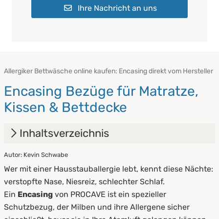
Ihre Nachricht an uns
Allergiker Bettwäsche online kaufen: Encasing direkt vom Hersteller
Encasing Bezüge für Matratze,
Kissen & Bettdecke
Inhaltsverzeichnis
Autor: Kevin Schwabe
1.
Was ist ein Encasing eigentlich?
Wer mit einer Hausstauballergie lebt, kennt diese Nächte:
2.
Warum Evolon® bei Encasing Bettwäsche
verstopfte Nase, Niesreiz, schlechter Schlaf.
entscheidend ist
Ein
Encasing
von PROCAVE ist ein spezieller
Schutzbezug, der Milben und ihre Allergene sicher
3.
Milbenbezüge für Matratze, Kissen und