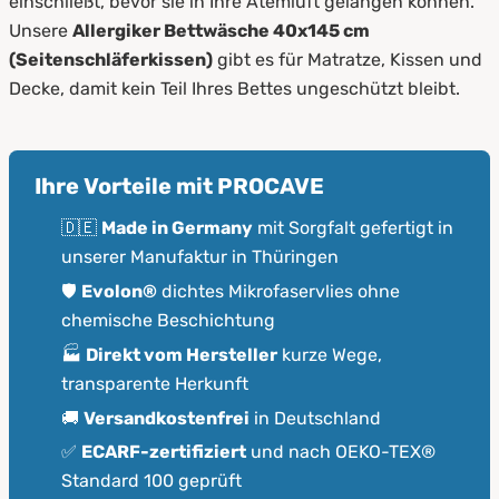
einschließt, bevor sie in Ihre Atemluft gelangen können.
Decke
Unsere
Allergiker Bettwäsche 40x145 cm
3.1
Matratzen Encasing
(Seitenschläferkissen)
gibt es für Matratze, Kissen und
Decke, damit kein Teil Ihres Bettes ungeschützt bleibt.
3.2
Bettdecken Encasing
3.3
Kissen Encasing
Ihre Vorteile mit PROCAVE
4.
Pflege und Reinigung
🇩🇪
Made in Germany
mit Sorgfalt gefertigt in
5.
Encasing Bettwäsche direkt vom Hersteller
unserer Manufaktur in Thüringen
kaufen
🛡️
Evolon®
dichtes Mikrofaservlies ohne
chemische Beschichtung
🏭
Direkt vom Hersteller
kurze Wege,
transparente Herkunft
🚚
Versandkostenfrei
in Deutschland
✅
ECARF-zertifiziert
und nach OEKO-TEX®
Standard 100 geprüft