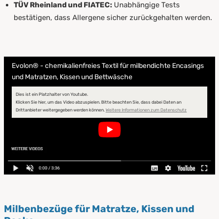
TÜV Rheinland und FIATEC:
Unabhängige Tests
bestätigen, dass Allergene sicher zurückgehalten werden.
Evolon® - chemikalienfreies Textil für milbendichte Encasings
und Matratzen, Kissen und Bettwäsche
Dies ist ein Platzhalter von Youtube.
Klicken Sie hier, um das Video abzuspielen.
Bitte beachten Sie, dass dabei Daten an
öffnet in neuem
Drittanbieter weitergegeben werden können.
Weitere Informationen zum Datenschutz
Milbenbezüge für Matratze, Kissen und