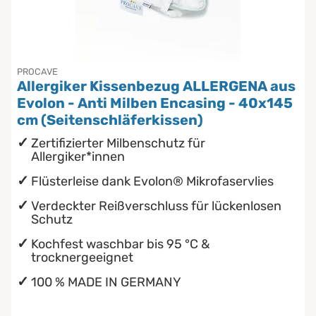
Inkontinenzunterlagen
Seitenschläferkissen
Chinesische Organuhr
Die beste Schlafposition finden
Stillkissen
PROCAVE
Allergiker Kissenbezug ALLERGENA aus
Die besten Sommerbettdecken
Evolon - Anti Milben Encasing - 40x145
cm (Seitenschläferkissen)
Die richtige Matratze kaufen
Zertifizierter Milbenschutz für
Allergiker*innen
Flüsterleise dank Evolon® Mikrofaservlies
Verdeckter Reißverschluss für lückenlosen
Schutz
Kochfest waschbar bis 95 °C &
trocknergeeignet
100 % MADE IN GERMANY