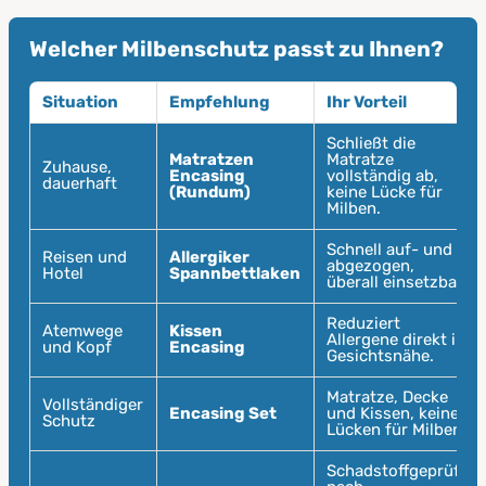
Welcher Milbenschutz passt zu Ihnen?
Situation
Empfehlung
Ihr Vorteil
Schließt die
Matratzen
Matratze
Zuhause,
Encasing
vollständig ab,
dauerhaft
(Rundum)
keine Lücke für
Milben.
Schnell auf- und
Reisen und
Allergiker
abgezogen,
Hotel
Spannbettlaken
überall einsetzbar.
Reduziert
Atemwege
Kissen
Allergene direkt in
und Kopf
Encasing
Gesichtsnähe.
Matratze, Decke
Vollständiger
Encasing Set
und Kissen, keine
Schutz
Lücken für Milben.
Schadstoffgeprüft