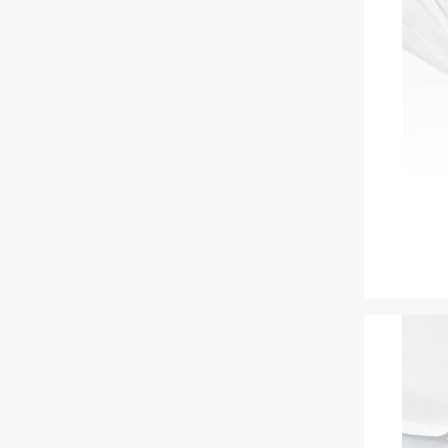
Chinesische Organuhr
wasserdichte Matratzenschoner
Babymatratzen
Die beste Schlafposition finden
Antidekubitusmatratzen
Die besten Sommerbettdecken
Pflegematratzen
Die richtige Matratze kaufen
Matratzen nach Maß