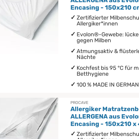
ALLERGENA aus Evolon
Encasing - 150x210 c
Zertifizierter Milbenschu
Allergiker*innen
Evolon®-Gewebe: lücken
gegen Milben
Atmungsaktiv & flüsterle
Nächte
Kochfest bis 95 °C für 
Betthygiene
100 % MADE IN GERMA
PROCAVE
Allergiker Matratzen
ALLERGENA aus Evolon
Encasing - 150x210 x
Zertifizierter Milbenschu