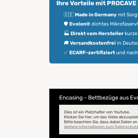
Ihre Vorteile mit PROCAVE
3.2
Bettdecken Encasing
🇩🇪
Made in Germany
mit Sorgf
3.3
Kissen Encasing
🛡️
Evolon®
dichtes Mikrofaserv
4.
Pflege und Reinigung
🏭
Direkt vom Hersteller
kurze
5.
Encasing Bettwäsche direkt
🚚
Versandkostenfrei
in Deuts
✅
ECARF-zertifiziert
und nach
Encasing - Bettbezüge aus Evol
Dies ist ein Platzhalter von Youtube.
Klicken Sie hier, um das Video abzuspiel
Bitte beachten Sie, dass dabei Daten a
Weitere Informationen zum Datenschut