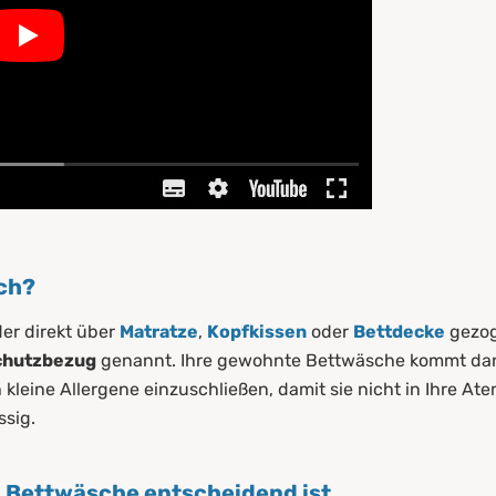
ich?
er direkt über
Matratze
,
Kopfkissen
oder
Bettdecke
gezoge
chutzbezug
genannt. Ihre gewohnte Bettwäsche kommt dan
leine Allergene einzuschließen, damit sie nicht in Ihre Atem
ssig.
 Bettwäsche entscheidend ist