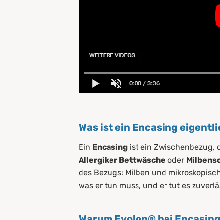
Was ist ein Encasing eigentl
Ein
Encasing
ist ein Zwischenbezug, d
Allergiker Bettwäsche
oder
Milbens
des Bezugs: Milben und mikroskopisch k
was er tun muss, und er tut es zuverlä
Warum Evolon® bei Encasing