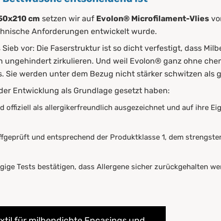
150x210 cm
setzen wir auf
Evolon® Microfilament-Vlies
vo
chnische Anforderungen entwickelt wurde.
s Sieb vor: Die Faserstruktur ist so dicht verfestigt, dass M
n ungehindert zirkulieren. Und weil Evolon® ganz ohne c
s. Sie werden unter dem Bezug nicht stärker schwitzen als 
i der Entwicklung als Grundlage gesetzt haben:
 offiziell als allergikerfreundlich ausgezeichnet und auf ihre E
fgeprüft und entsprechend der Produktklasse 1, dem strengsten
ge Tests bestätigen, dass Allergene sicher zurückgehalten we
xtil für milbendichte Encasings und