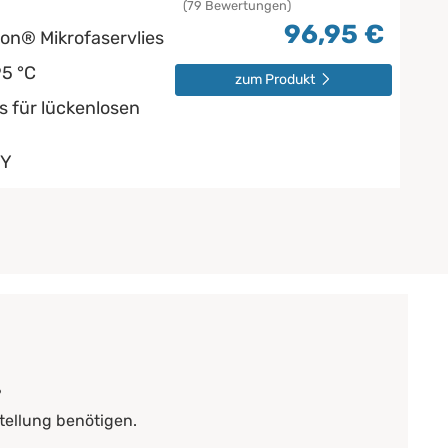
(79 Bewertungen)
96,95 €
on® Mikrofaservlies
95 °C
zum Produkt
 für lückenlosen
NY
?
tellung benötigen.