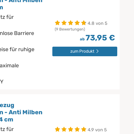
 - Anti Milben
m
tz für
4.8 von 5
(9 Bewertungen)
lose Barriere
73,95 €
ab
ise für ruhige
zum Produkt
maximale
NY
bezug
 - Anti Milben
 4 cm
tz für
4.9 von 5