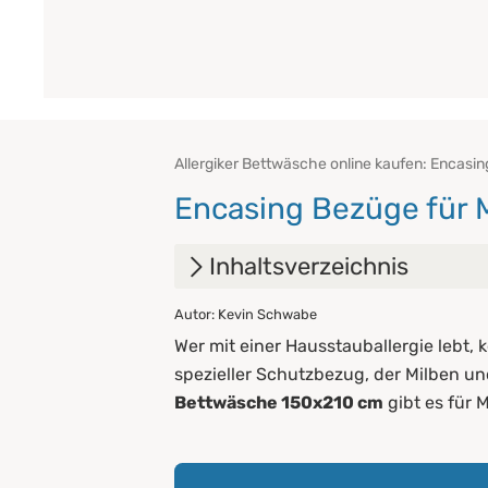
Allergiker Bettwäsche online kaufen: Encasing
Encasing Bezüge für M
Inhaltsverzeichnis
Autor: Kevin Schwabe
1.
Was ist ein Encasing eigentl
Wer mit einer Hausstauballergie lebt, 
2.
Warum Evolon® bei Encasing
spezieller Schutzbezug, der Milben und
Bettwäsche 150x210 cm
gibt es für 
3.
Milbenbezüge für Matratze,
3.1
Matratzen Encasing