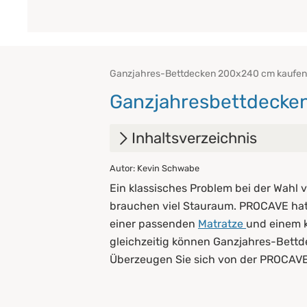
Ganzjahres-Bettdecken 200x240 cm kaufen 
Ganzjahresbettdecken
Inhaltsverzeichnis
Autor: Kevin Schwabe
1.
Was zeichnet eine Ganzjahr
Ein klassisches Problem bei der Wahl 
2.
Welche Materialien eignen 
brauchen viel Stauraum. PROCAVE hat 
einer passenden
Matratze
und einem 
2.1
Kamelhaar
gleichzeitig können Ganzjahres-Bettd
2.2
Schafschurwolle
Überzeugen Sie sich von der PROCAVE
2.3
Baumwolle