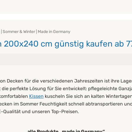
| Sommer & Winter | Made in Germany
 200x240 cm günstig kaufen ab 7
es-Bettdecke aus?
von Decken für die verschiedenen Jahreszeiten ist ihre La
sich am besten für Ganzjahres-Bettdecken?
die perfekte Lösung für Sie entwickelt: pflegeleichte Gan
komfortablen
Kissen
kuscheln Sie sich an kalten Wintertage
ecken im Sommer Feuchtigkeit schnell abtransportieren und
-Qualität und unseren Top-Preisen.
alle Produkte „made in Germany“