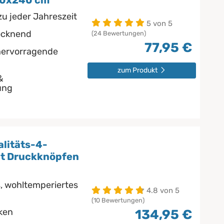
00x240 cm
u jeder Jahreszeit
5 von 5
rocknend
(24 Bewertungen)
77,95 €
hervorragende
zum Produkt
&
ung
litäts-4-
it Druckknöpfen
, wohltemperiertes
4.8 von 5
(10 Bewertungen)
ken
134,95 €