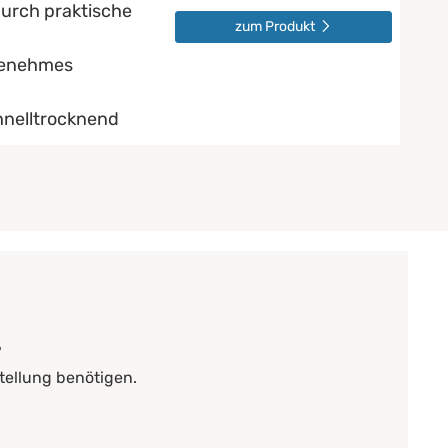
urch praktische
zum Produkt
genehmes
hnelltrocknend
?
tellung benötigen.