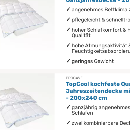
Ganzjahresdecke - 2
angenehmes Bettklima z
pflegeleicht & schnellt
hoher Schlafkomfort & 
Qualität
hohe Atmungsaktivität 
Feuchtigkeitsabsorbier
geringes Gewicht
PROCAVE
TopCool kochfeste Qua
Jahreszeitendecke m
- 200x240 cm
ganzjährig angenehmes
Schlafen
zwei kombinierbare Dec