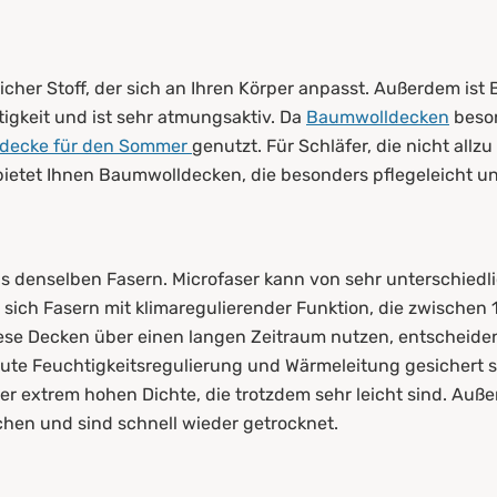
eicher Stoff, der sich an Ihren Körper anpasst. Außerdem i
öffne
tigkeit und ist sehr atmungsaktiv. Da
Baumwolldecken
beson
tdecke für den Sommer
genutzt. Für Schläfer, die nicht allzu
ietet Ihnen Baumwolldecken, die besonders pflegeleicht und
s denselben Fasern. Microfaser kann von sehr unterschiedlic
 sich Fasern mit klimaregulierender Funktion, die zwischen 
e Decken über einen langen Zeitraum nutzen, entscheiden S
 gute Feuchtigkeitsregulierung und Wärmeleitung gesichert 
er extrem hohen Dichte, die trotzdem sehr leicht sind. Auß
chen und sind schnell wieder getrocknet.