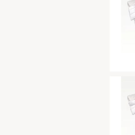
Inkontinenzunterlagen
Chinesische Organuhr
Die beste Schlafposition finden
Die besten Sommerbettdecken
Die richtige Matratze kaufen