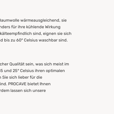
st Baumwolle wärmeausgleichend, sie
t in neuem Fenster
ders für ihre kühlende Wirkung
 kälteempfindlich sind, eignen sie sich
 bis zu 60° Celsius waschbar sind.
her Qualität sein, was sich meist im
15 und 25° Celsius ihren optimalen
ie sich lieber für die
sind. PROCAVE bietet Ihnen
erdem lassen sich unsere