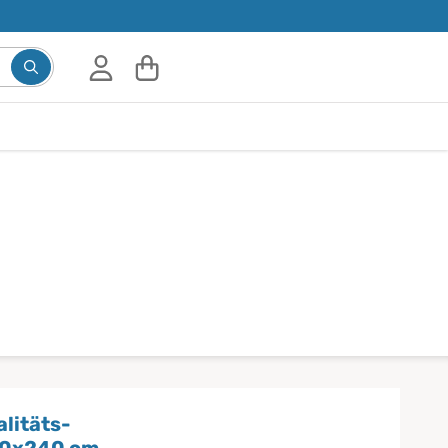
Suchbegriff eingeben, Vorschläge erscheinen während d
litäts-