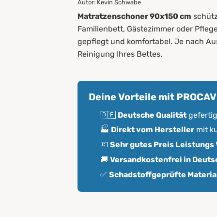
Autor: Kevin Schwabe
1.
Was ist ein Matratzenschone
Matratzenschoner 90x150 cm
schütz
2.
Arten von Matratzenschone
Familienbett, Gästezimmer oder Pfleg
gepflegt und komfortabel. Je nach Aus
2.1
Matratzenauflagen
Reinigung Ihres Bettes.
2.2
Matratzenunterlagen
2.3
Matratzenbezüge
Deine Vorteile mit PROCA
2.4
Topper
🇩🇪
Deutsche Qualität
geferti
3.
Pflege und Reinigung
🏭
Direkt vom Hersteller
mit k
💶
Sehr gutes Preis Leistungs 
4.
Matratzenschoner bei PROC
🚚
Versandkostenfrei in Deuts
✅
Schadstoffgeprüfte Material