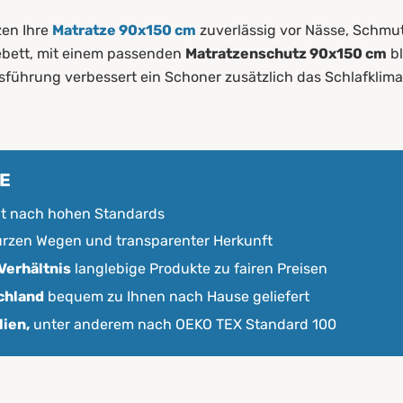
r?
en Ihre
Matratze 90x150 cm
zuverlässig vor Nässe, Schmut
rn
ebett, mit einem passenden
Matratzenschutz 90x150 cm
bl
führung verbessert ein Schoner zusätzlich das Schlafklima 
VE
gt nach hohen Standards
urzen Wegen und transparenter Herkunft
Verhältnis
langlebige Produkte zu fairen Preisen
AVE kaufen
chland
bequem zu Ihnen nach Hause geliefert
ien,
unter anderem nach OEKO TEX Standard 100