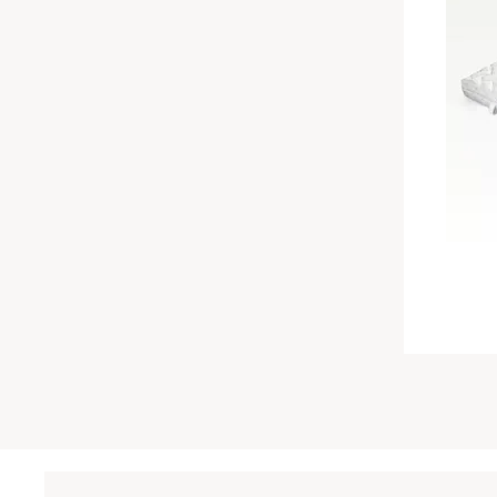
Unterbetten
Chinesische Organuhr
wasserdichte Matratzenschoner
Die beste Schlafposition finden
Die besten Sommerbettdecken
Die richtige Matratze kaufen