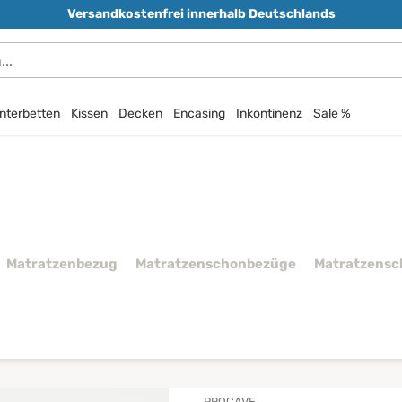
Versandkostenfrei innerhalb Deutschlands
nterbetten
Kissen
Decken
Encasing
Inkontinenz
Sale %
Matratzenbezug
Matratzenschonbezüge
Matratzensc
PROCAVE