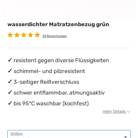
wasserdichte Matratzenschoner
Babymatratzen
Stillkissen
Chinesische Organuhr
wasserdichter Matratzenbezug grün
Antidekubitusmatratzen
Die beste Schlafposition finden
39 Bewertungen
Pflegematratzen
Die besten Sommerbettdecken
Matratzen nach Maß
Die richtige Matratze kaufen
resistent gegen diverse Flüssigkeiten
schimmel- und pilzresistent
3-seitiger Reißverschluss
schwer entflammbar, atmungsaktiv
bis 95°C waschbar (kochfest)
mehr Details
Größen