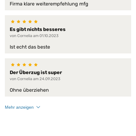
Firma klare weiterempfehlung mfg
schwer entflammbar
sehr hohe Waschpermanenz
virendicht
Es gibt nichts besseres
atmungsaktiv
von Cornelia am 01.10.2023
faltenfreier Sitz
feuchtigkeitsabweisend
Ist echt das beste
flammwidrig
geräuscharm
Produkt-Vorteile:
hervorragende hygienische Eig
hochgradig strapazierfähig
Der Überzug ist super
perfekte Passform
von Cornelia am 24.09.2023
pflegeleicht
schimmelfest
Ohne überziehen
schmutzabweisend
Mehr anzeigen
Serie:
PROCAVE HygieneLine
Trockner:
nur Niedrigtemperatur
Verschlussart:
3-Seiten-Reißverschluss