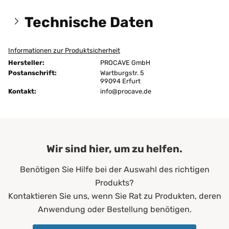
Technische Daten
Informationen zur Produktsicherheit
Größen:
150x210 cm
Hersteller:
PROCAVE GmbH
Höhe:
12 cm
Postanschrift:
Wartburgstr. 5
99094 Erfurt
Kontakt:
Ausführung:
info@procave.de
unversteppt
Bügeln:
nein
Chemische Reinigung:
ja
Wir sind hier, um zu helfen.
Farbe:
Grün
Benötigen Sie Hilfe bei der Auswahl des richtigen
Füllgewicht:
200 g/m²
Produkts?
Allergiker*innen
Kontaktieren Sie uns, wenn Sie Rat zu Produkten, deren
Altenheime
Anwendung oder Bestellung benötigen.
Krankenhäuser
Erwachsene