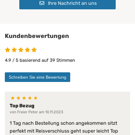
Ihre Nachricht an uns
Geeignet für:
Kinder
Pflegeheime
Physiotherapie
Privatbereich
private Pflege
Kundenbewertungen
Matratzen bis 30 cm
PROCAVE Matratzen
Kombinierbar mit:
PROCAVE Toppern
4.9 / 5 basierend auf 39 Stimmen
Sondermaßen auf Anfrage
allen Matratzengrößen
Schreiben Sie eine Bewertung
Material:
Doppeltuch aus 100 % Polyester
100% wasserdicht
abwischbar
Top Bezug
antibakteriell
von Freier Peter am 10.11.2023
desinfizierbar
pilzresistent
Materialeigenschaften:
1 Tag nach Bestellung schon angekommen sitzt
reduziert Krankheitserreger
perfekt mit Reisverschluss geht super leicht Top
resistent gegen Fett, Blut, Urin