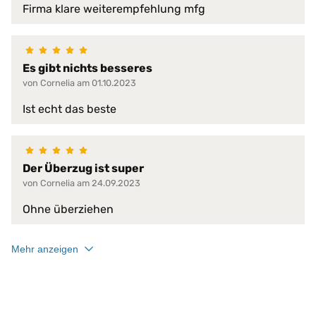
Firma klare weiterempfehlung mfg
schwer entflammbar
sehr hohe Waschpermanenz
virendicht
Es gibt nichts besseres
atmungsaktiv
von Cornelia am 01.10.2023
faltenfreier Sitz
feuchtigkeitsabweisend
Ist echt das beste
flammwidrig
geräuscharm
Produkt-Vorteile:
hervorragende hygienische Eig
hochgradig strapazierfähig
Der Überzug ist super
perfekte Passform
von Cornelia am 24.09.2023
pflegeleicht
schimmelfest
Ohne überziehen
schmutzabweisend
Mehr anzeigen
Serie:
PROCAVE HygieneLine
Trockner:
nur Niedrigtemperatur
Verschlussart:
3-Seiten-Reißverschluss