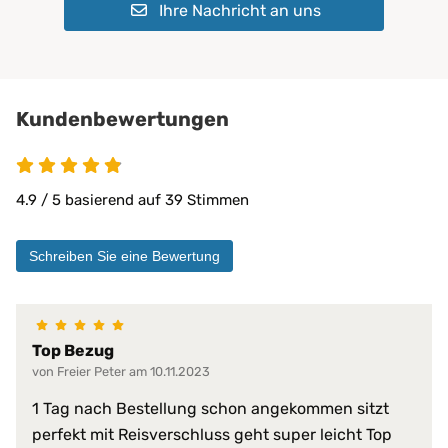
Ihre Nachricht an uns
Geeignet für:
Kinder
Pflegeheime
Physiotherapie
Privatbereich
private Pflege
Kundenbewertungen
Matratzen bis 30 cm
PROCAVE Matratzen
Kombinierbar mit:
PROCAVE Toppern
4.9 / 5 basierend auf 39 Stimmen
Sondermaßen auf Anfrage
allen Matratzengrößen
Schreiben Sie eine Bewertung
Material:
Doppeltuch aus 100 % Polyester
100% wasserdicht
abwischbar
Top Bezug
antibakteriell
von Freier Peter am 10.11.2023
desinfizierbar
pilzresistent
Materialeigenschaften:
1 Tag nach Bestellung schon angekommen sitzt
reduziert Krankheitserreger
perfekt mit Reisverschluss geht super leicht Top
resistent gegen Fett, Blut, Urin