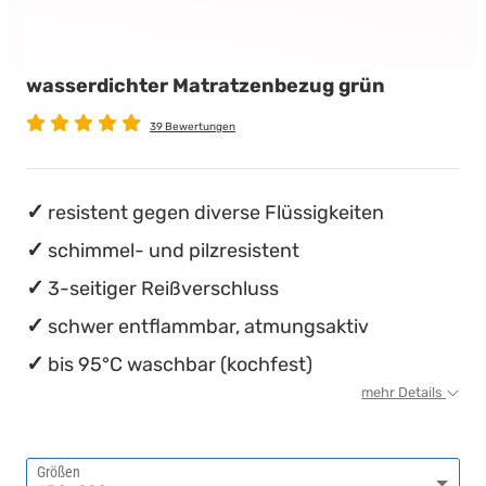
wasserdichte Matratzenschoner
Babymatratzen
Stillkissen
Chinesische Organuhr
wasserdichter Matratzenbezug grün
Antidekubitusmatratzen
Die beste Schlafposition finden
39 Bewertungen
Pflegematratzen
Die besten Sommerbettdecken
Matratzen nach Maß
Die richtige Matratze kaufen
resistent gegen diverse Flüssigkeiten
schimmel- und pilzresistent
3-seitiger Reißverschluss
schwer entflammbar, atmungsaktiv
bis 95°C waschbar (kochfest)
mehr Details
Größen