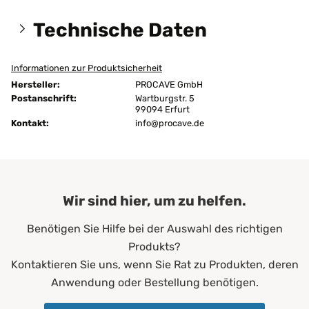
Technische Daten
Informationen zur Produktsicherheit
Größen:
130x220 cm
Hersteller:
PROCAVE GmbH
Höhe:
16 cm
Postanschrift:
Wartburgstr. 5
99094 Erfurt
Kontakt:
Ausführung:
info@procave.de
unversteppt
Bügeln:
nein
Chemische Reinigung:
ja
Wir sind hier, um zu helfen.
Farbe:
Grün
Benötigen Sie Hilfe bei der Auswahl des richtigen
Füllgewicht:
200 g/m²
Produkts?
Allergiker*innen
Kontaktieren Sie uns, wenn Sie Rat zu Produkten, deren
Altenheime
Anwendung oder Bestellung benötigen.
Krankenhäuser
Erwachsene