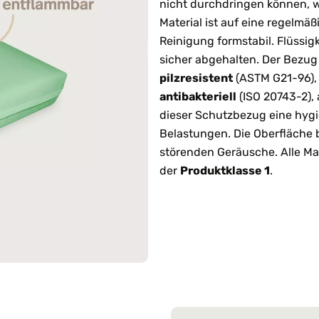
nicht durchdringen können, w
Material ist auf eine regelmä
Reinigung formstabil. Flüssig
sicher abgehalten. Der Bezug
pilzresistent
(ASTM G21-96)
antibakteriell
(ISO 20743-2),
dieser Schutzbezug eine hyg
Belastungen. Die Oberfläche 
störenden Geräusche. Alle Ma
der
Produktklasse 1
.