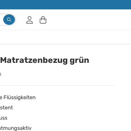
 Matratzenbezug grün
n
e Flüssigkeiten
istent
uss
atmungsaktiv