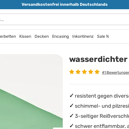
Versandkostenfrei innerhalb Deutschlands
erbetten
Kissen
Decken
Encasing
Inkontinenz
Sale %
wasserdichter
41 Bewertunge
resistent gegen divers
schimmel- und pilzres
3-seitiger Reißverschl
schwer entflammbar, 