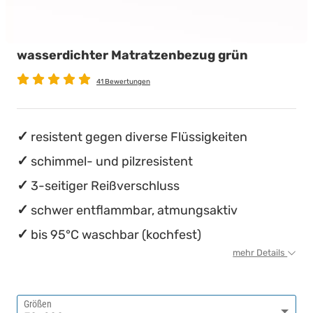
wasserdichte Matratzenschoner
Babymatratzen
Stillkissen
Chinesische Organuhr
wasserdichter Matratzenbezug grün
Antidekubitusmatratzen
Die beste Schlafposition finden
41 Bewertungen
Pflegematratzen
Die besten Sommerbettdecken
Matratzen nach Maß
Die richtige Matratze kaufen
resistent gegen diverse Flüssigkeiten
schimmel- und pilzresistent
3-seitiger Reißverschluss
schwer entflammbar, atmungsaktiv
bis 95°C waschbar (kochfest)
mehr Details
Größen