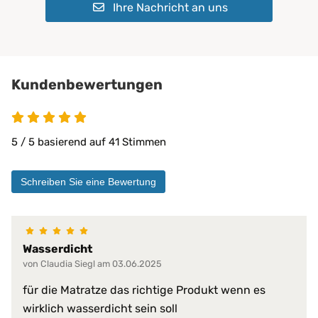
Ihre Nachricht an uns
Geeignet für:
Kinder
Pflegeheime
Physiotherapie
Privatbereich
private Pflege
Kundenbewertungen
Matratzen bis 30 cm
PROCAVE Matratzen
Kombinierbar mit:
PROCAVE Toppern
5 / 5 basierend auf 41 Stimmen
Sondermaßen auf Anfrage
allen Matratzengrößen
Schreiben Sie eine Bewertung
Material:
Doppeltuch aus 100 % Polyester
100% wasserdicht
abwischbar
Wasserdicht
antibakteriell
von Claudia Siegl am 03.06.2025
desinfizierbar
pilzresistent
Materialeigenschaften:
für die Matratze das richtige Produkt wenn es
reduziert Krankheitserreger
wirklich wasserdicht sein soll
resistent gegen Fett, Blut, Urin