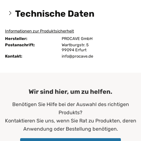
Technische Daten
Informationen zur Produktsicherheit
Größen:
70x200 cm
Hersteller:
PROCAVE GmbH
Höhe:
26 cm
Postanschrift:
Wartburgstr. 5
99094 Erfurt
Kontakt:
Ausführung:
info@procave.de
unversteppt
Bügeln:
nein
Chemische Reinigung:
ja
Wir sind hier, um zu helfen.
Farbe:
Grün
Benötigen Sie Hilfe bei der Auswahl des richtigen
Füllgewicht:
200 g/m²
Produkts?
Allergiker*innen
Kontaktieren Sie uns, wenn Sie Rat zu Produkten, deren
Altenheime
Anwendung oder Bestellung benötigen.
Krankenhäuser
Erwachsene