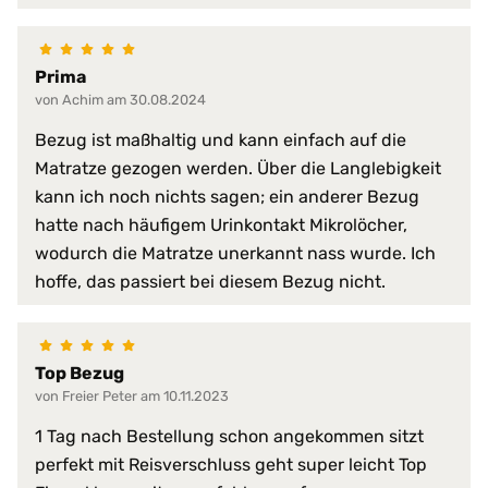
schwer entflammbar
sehr hohe Waschpermanenz
virendicht
Prima
von Achim am 30.08.2024
atmungsaktiv
faltenfreier Sitz
Bezug ist maßhaltig und kann einfach auf die
feuchtigkeitsabweisend
Matratze gezogen werden. Über die Langlebigkeit
flammwidrig
kann ich noch nichts sagen; ein anderer Bezug
geräuscharm
hatte nach häufigem Urinkontakt Mikrolöcher,
Produkt-Vorteile:
hervorragende hygienische Eig
hochgradig strapazierfähig
wodurch die Matratze unerkannt nass wurde. Ich
perfekte Passform
hoffe, das passiert bei diesem Bezug nicht.
pflegeleicht
schimmelfest
schmutzabweisend
Top Bezug
Serie:
PROCAVE HygieneLine
von Freier Peter am 10.11.2023
Trockner:
nur Niedrigtemperatur
1 Tag nach Bestellung schon angekommen sitzt
perfekt mit Reisverschluss geht super leicht Top
Verschlussart:
3-Seiten-Reißverschluss