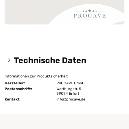
Technische Daten
Informationen zur Produktsicherheit
Größen:
110x220 cm
Hersteller:
PROCAVE GmbH
Höhe:
15 cm
Postanschrift:
Wartburgstr. 5
99094 Erfurt
Kontakt:
Ausführung:
info@procave.de
unversteppt
Bügeln:
nein
Chemische Reinigung:
ja