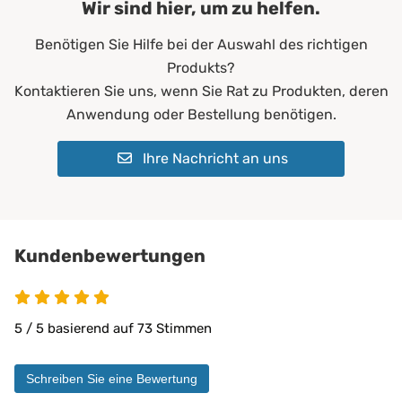
Wir sind hier, um zu helfen.
Farbe:
Blau
Benötigen Sie Hilfe bei der Auswahl des richtigen
Füllgewicht:
200 g/m²
Produkts?
Allergiker*innen
Kontaktieren Sie uns, wenn Sie Rat zu Produkten, deren
Altenheime
Anwendung oder Bestellung benötigen.
Krankenhäuser
Erwachsene
Ihre Nachricht an uns
Geeignet für:
Kinder
Pflegeheime
Physiotherapie
Privatbereich
private Pflege
Kundenbewertungen
Matratzen bis 30 cm
5 von 5
PROCAVE Matratzen
Kombinierbar mit:
PROCAVE Toppern
5 / 5 basierend auf 73 Stimmen
Sondermaßen auf Anfrage
allen Matratzengrößen
Schreiben Sie eine Bewertung
Material:
Doppeltuch aus 100 % Polyester