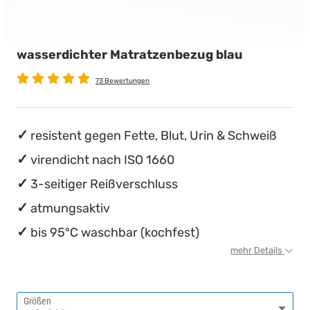
wasserdichte Matratzenschoner
Babymatratzen
Stillkissen
Chinesische Organuhr
wasserdichter Matratzenbezug blau
Antidekubitusmatratzen
Die beste Schlafposition finden
73 Bewertungen
Pflegematratzen
Die besten Sommerbettdecken
Matratzen nach Maß
Die richtige Matratze kaufen
resistent gegen Fette, Blut, Urin & Schweiß
virendicht nach ISO 1660
3-seitiger Reißverschluss
atmungsaktiv
bis 95°C waschbar (kochfest)
mehr Details
Größen