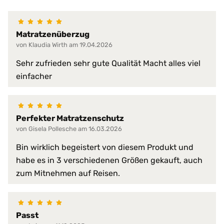
100% wasserdicht
abwischbar
Matratzenüberzug
antibakteriell
von Klaudia Wirth am 19.04.2026
desinfizierbar
pilzresistent
Materialeigenschaften:
Sehr zufrieden sehr gute Qualität Macht alles viel
reduziert Krankheitserreger
einfacher
resistent gegen Fett, Blut, Urin
schwer entflammbar
sehr hohe Waschpermanenz
virendicht
Perfekter Matratzenschutz
von Gisela Pollesche am 16.03.2026
atmungsaktiv
faltenfreier Sitz
Bin wirklich begeistert von diesem Produkt und
feuchtigkeitsabweisend
habe es in 3 verschiedenen Größen gekauft, auch
flammwidrig
zum Mitnehmen auf Reisen.
geräuscharm
Produkt-Vorteile:
hervorragende hygienische Eig
hochgradig strapazierfähig
perfekte Passform
Passt
pflegeleicht