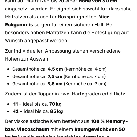
kann auf Matratzen bis zu einer
Höhe von 30 cm
eingesetzt werden. Er eignet sich sowohl für klassische
Matratzen als auch für Boxspringbetten.
Vier
Eckgummis
sorgen für einen sicheren Halt. Bei
besonders hohen Matratzen kann die Befestigung auf
Wunsch angepasst werden.
Zur individuellen Anpassung stehen verschiedene
Höhen zur Auswahl:
Gesamthöhe ca.
4,5 cm
(Kernhöhe ca. 4 cm)
Gesamthöhe ca.
7,5 cm
(Kernhöhe ca. 7 cm)
Gesamthöhe ca.
9,5 cm
(Kernhöhe ca. 9 cm)
Zudem ist der Topper in zwei Härtegraden erhältlich:
H1
– ideal bis ca.
70 kg
H2
– ideal bis ca.
85 kg
Der viskoelastische Kern besteht aus
100 % Memory-
bzw. Viscoschaum
mit einem
Raumgewicht von 50