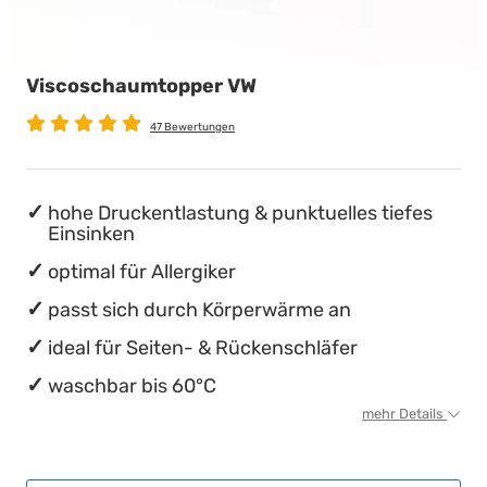
wasserdichte Matratzenschoner
Babymatratzen
Stillkissen
Chinesische Organuhr
Viscoschaumtopper VW
Antidekubitusmatratzen
Die beste Schlafposition finden
47 Bewertungen
Pflegematratzen
Die besten Sommerbettdecken
Matratzen nach Maß
Die richtige Matratze kaufen
hohe Druckentlastung & punktuelles tiefes
Einsinken
optimal für Allergiker
passt sich durch Körperwärme an
ideal für Seiten- & Rückenschläfer
waschbar bis 60°C
mehr Details