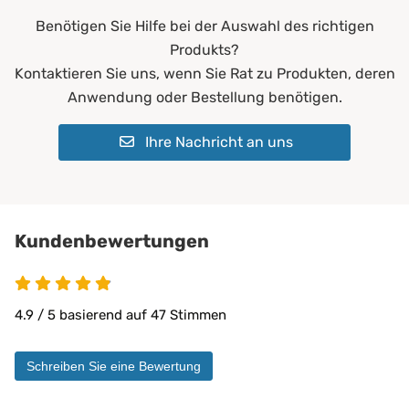
Benötigen Sie Hilfe bei der Auswahl des richtigen
Bezug - Chemische Reinigung:
ja
Produkts?
Bezug - Trockner:
ja
Kontaktieren Sie uns, wenn Sie Rat zu Produkten, deren
Anwendung oder Bestellung benötigen.
60 °C
Bezug - Waschmaschine:
keine Bleiche (Color- o
Ihre Nachricht an uns
Normalwaschgang
Bügeln:
nein
Chemische Reinigung:
nein
Kundenbewertungen
Farbe:
Weiß
Füll-Material:
viscoelastischer Schau
4.9 / 5 basierend auf 47 Stimmen
Allergiker*innen
chronische Rückenprob
Geeignet für:
Wirbelsäulenerkrankun
Schreiben Sie eine Bewertung
Erwachsene