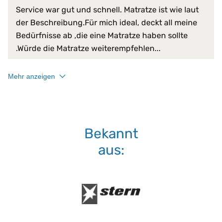
Boxspringbetten
Service war gut und schnell. Matratze ist wie laut
Matratzen bis 45 cm
der Beschreibung.Für mich ideal, deckt all meine
Kombinierbar mit:
PROCAVE Matratzen
Bedürfnisse ab ,die eine Matratze haben sollte
Sondermaßen auf Anfra
.Würde die Matratze weiterempfehlen...
Anpassung durch Körp
Druckentlastung
Mehr anzeigen
hohe Anpassungsfähigk
hohe Punktelastizität
punktuelles Einsinken
Liegeeigenschaften:
rückenfreundlich
Stützung des Körpers
Bekannt
Thermoelastizität
Vermeidung von Druckst
aus:
Vermeidung von gekrüm
46 % Lyocell
Material:
54 % Polyester (PES)
absorbiert Körperfeucht
atmungsaktiv