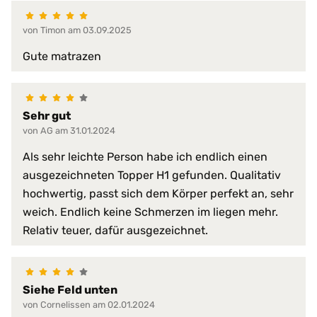
4,5 cm
Gesamthöhe:
7,5 cm
von Timon am 03.09.2025
9,5 cm
Gute matrazen
verschiedene Körpertyp
besonders leichte Pers
Ideale Belastbarkeit:
bis ca. 85 kg
H1 bis 70 kg
Sehr gut
H2 bis 85 kg
von AG am 31.01.2024
Ihre Schlafraumtemperatur?:
gleichbleibend das ganz
Als sehr leichte Person habe ich endlich einen
ausgezeichneten Topper H1 gefunden. Qualitativ
4 cm
hochwertig, passt sich dem Körper perfekt an, sehr
Kern-Höhe:
7 cm
weich. Endlich keine Schmerzen im liegen mehr.
9 cm
Relativ teuer, dafür ausgezeichnet.
4 cm
Kern-Höhen:
7 cm
9 cm
Siehe Feld unten
Klima-Eigenschaften:
für alle Jahreszeiten ge
von Cornelissen am 02.01.2024