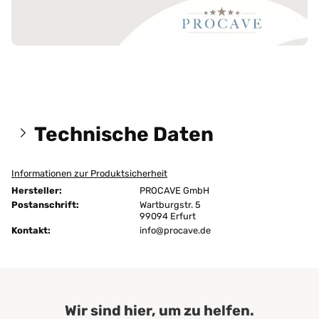
Technische Daten
Informationen zur Produktsicherheit
Größen:
140x190 cm
Hersteller:
PROCAVE GmbH
Höhe:
7 cm
Postanschrift:
Wartburgstr. 5
99094 Erfurt
Kontakt:
Abnehmbarer Bezug:
info@procave.de
ja
Ausführung:
unversteppt
Befestigung:
4 Eckgummis
Wir sind hier, um zu helfen.
Bezug - Bügeln:
nein