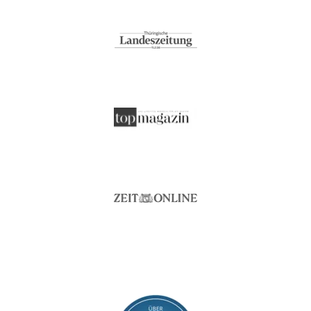
beidseitig verwendbar
Produkt-Vorteile:
feuchtigkeitsregulieren
geruchslos
gute Luftzirkulation
strapazierfähig
Raumgewicht:
50 kg/m³
Seitenschläfer*innen
Schlafposition:
Rückenschläfer*innen
Trockner:
nein
Verschlussart:
3-Seiten-Reißverschlus
bis 75 KG
Was wiegen Sie?:
75-90 KG
keine Bleiche (Color- o
Waschmaschine:
nicht maschinenwaschb
Seitenschläfer