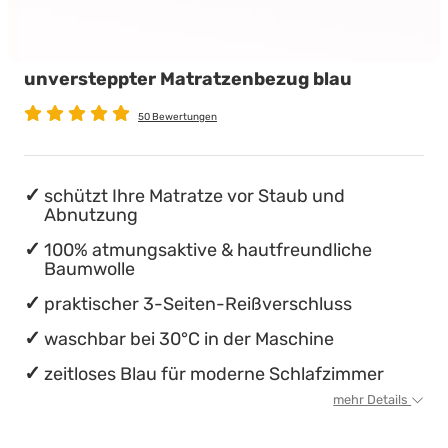
Babymatratzen
Stillkissen
Chinesische Organuhr
unversteppter Matratzenbezug blau
Antidekubitusmatratzen
Die beste Schlafposition finden
50 Bewertungen
Pflegematratzen
Die besten Sommerbettdecken
Matratzen nach Maß
Die richtige Matratze kaufen
schützt Ihre Matratze vor Staub und
Abnutzung
100% atmungsaktive & hautfreundliche
Baumwolle
praktischer 3-Seiten-Reißverschluss
waschbar bei 30°C in der Maschine
zeitloses Blau für moderne Schlafzimmer
mehr Details