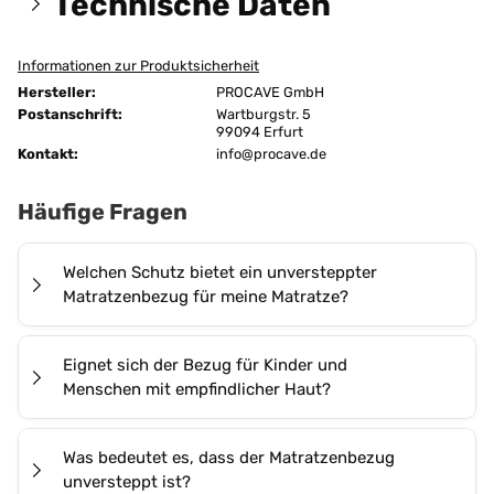
Technische Daten
Informationen zur Produktsicherheit
Größen:
120x220 cm
Hersteller:
PROCAVE GmbH
Höhe:
24 cm
Postanschrift:
Wartburgstr. 5
99094 Erfurt
Kontakt:
Maßanfertigung:
info@procave.de
Maßanfertigung
Ausführung:
unversteppt
Häufige Fragen
ja
Bügeln:
ohne Dampf
Welchen Schutz bietet ein unversteppter
Matratzenbezug für meine Matratze?
Chemische Reinigung:
ja
Der
PROCAVE unversteppte Matratzenbezug in
Blau
Farbe:
Eignet sich der Bezug für Kinder und
Blau
schützt Ihre Matratze zuverlässig vor Staub,
Pantone 19-4057 TPX
Menschen mit empfindlicher Haut?
Schmutz, Körperfeuchtigkeit und Abnutzung und
Erwachsene
verlängert so ihre Lebensdauer spürbar. Gefertigt
Ja. Unser unversteppter Matratzenbezug besteht
Geeignet für:
Kinder
Was bedeutet es, dass der Matratzenbezug
aus
100 % Baumwolle
ist er atmungsaktiv, nimmt
perfekt für Säuglinge
aus reiner Baumwolle, die weich, hautfreundlich und
unversteppt ist?
Körperfeuchtigkeit auf und gibt sie wieder ab, und